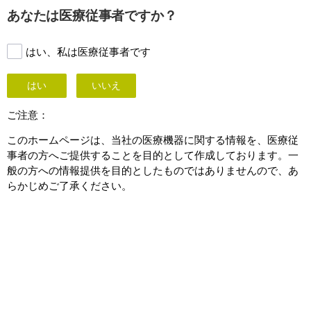
This page is also available in
United States (English)
あなたは医療従事者ですか？
はい、私は医療従事者です
はい
いいえ
BlueSeal テクノロジー
ご注意：
このホームページは、当社の医療機器に関する情報を、医療従
事者の方へご提供することを目的として作成しております。一
般の方への情報提供を目的としたものではありませんので、あ
らかじめご了承ください。
BlueSeal マグネット