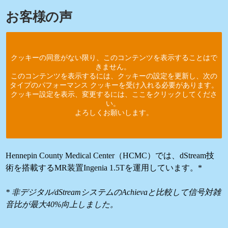
お客様の声
クッキーの同意がない限り、このコンテンツを表示することはで
きません。
このコンテンツを表示するには、クッキーの設定を更新し、次の
タイプのパフォーマンス クッキーを受け入れる必要があります。
クッキー設定を表示、変更するには、ここをクリックしてくださ
い。
よろしくお願いします。
Hennepin County Medical Center（HCMC）では、dStream技
術を搭載するMR装置Ingenia 1.5Tを運用しています。*
* 非デジタル/dStreamシステムのAchievaと比較して信号対雑
音比が最大40%向上しました。