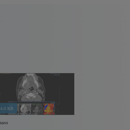
44.0 KB
mass