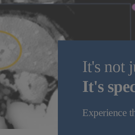
It's not 
It's spe
Experience th