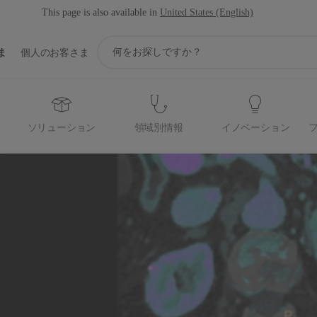
This page is also available in
United States (English)
ア
ま
個人のお客さま
イ
コ
ン
サ
ポ
ソリューション
領域別情報
イノベーション
ー
ト
検
索