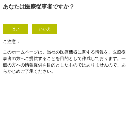
This page is also available in
United States (English)
あなたは医療従事者ですか？
はい
いいえ
Disinfectants
ご注意：
このホームページは、当社の医療機器に関する情報を、医療従
事者の方へご提供することを目的として作成しております。一
般の方への情報提供を目的としたものではありませんので、あ
らかじめご了承ください。
フィリップス超音波診断装