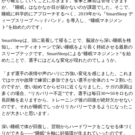
かり確立していくことに尽きます。食事と練習は管理できます
が、『睡眠』はなかなか目が届かないのが課題でした。そこで、
睡眠に科学的にアプローチするべく、2019年から『SmartSleep デ
ィープスリープ ヘッドバンド』を導入し、“睡眠マネジメン
ト”を始めたのです」
SmartSleepは、頭に装着して寝ることで、脳波から深い睡眠を検
知し、オーディオトーンで深い睡眠をより長く持続させる最新の
スリープテックです。SmartSleepによる“睡眠マネジメント”を始
めたことで、選手にはどんな変化が現れたのでしょうか。
「まず選手の表情や声のハリに力強い変化を感じました。これま
ではケガや故障で練習に参加できない選手が全体の１〜２割いた
のですが、使い始めてからゼロに近くなりました。ケガの原因は
多くの場合、“リカバリー不足”です。選手は毎日30〜50キロもの
長距離を走りますから、トレーニング後の回復が絶対欠かせない
のです。それが睡眠でしっかりリカバリーできるようになったこ
とが大きいと思います」
深い睡眠で体が回復し、翌朝からハードワークをこなせる体づく
りができる――“睡眠”を軸に好循環が生まれていったのです。