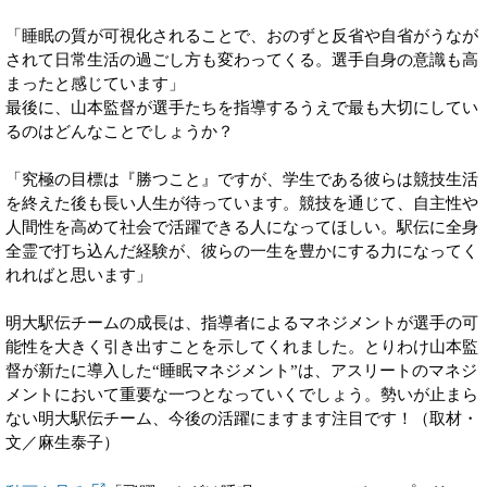
「睡眠の質が可視化されることで、おのずと反省や自省がうなが
されて日常生活の過ごし方も変わってくる。選手自身の意識も高
まったと感じています」
最後に、山本監督が選手たちを指導するうえで最も大切にしてい
るのはどんなことでしょうか？
「究極の目標は『勝つこと』ですが、学生である彼らは競技生活
を終えた後も長い人生が待っています。競技を通じて、自主性や
人間性を高めて社会で活躍できる人になってほしい。駅伝に全身
全霊で打ち込んだ経験が、彼らの一生を豊かにする力になってく
れればと思います」
明大駅伝チームの成長は、指導者によるマネジメントが選手の可
能性を大きく引き出すことを示してくれました。とりわけ山本監
督が新たに導入した“睡眠マネジメント”は、アスリートのマネジ
メントにおいて重要な一つとなっていくでしょう。勢いが止まら
ない明大駅伝チーム、今後の活躍にますます注目です！（取材・
文／麻生泰子）