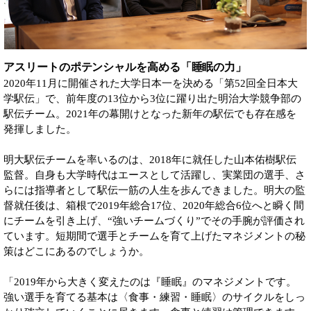
アスリートのポテンシャルを高める「睡眠の力」
2020年11月に開催された大学日本一を決める「第52回全日本大
学駅伝」で、前年度の13位から3位に躍り出た明治大学競争部の
駅伝チーム。2021年の幕開けとなった新年の駅伝でも存在感を
発揮しました。
明大駅伝チームを率いるのは、2018年に就任した山本佑樹駅伝
監督。自身も大学時代はエースとして活躍し、実業団の選手、さ
らには指導者として駅伝一筋の人生を歩んできました。明大の監
督就任後は、箱根で2019年総合17位、2020年総合6位へと瞬く間
にチームを引き上げ、“強いチームづくり”でその手腕が評価され
ています。短期間で選手とチームを育て上げたマネジメントの秘
策はどこにあるのでしょうか。
「2019年から大きく変えたのは『睡眠』のマネジメントです。
強い選手を育てる基本は〈食事・練習・睡眠〉のサイクルをしっ