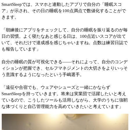
SmartSleepでは、スマホと連動したアプリで自分の「睡眠スコ
ア」が示され、その日の睡眠を100点満点で数値化することがで
きます。
「朝練後にアプリをチェックして、自分の睡眠を振り返るのが毎
日の習慣。よく寝たなあと感じる日は、100点近いスコアが出て
いて、それだけで達成感を感じちゃいますね。点数は練習日誌で
も報告しています」
自分の睡眠の質が可視化できる――それによって、自分のコンデ
ィションが把握でき、セルフマネジメントの大切さをよりいっそ
う意識するようになったという手嶋選手。
「遠征や合宿でも、ウェアやシューズと一緒にかならず
SmartSleepを持っていきます。将来は実業団で活躍したいと考え
ているので、こうしたツールも活用しながら、大学のうちに強靭
な体づくりと自己管理能力を高めていきたいと考えています」