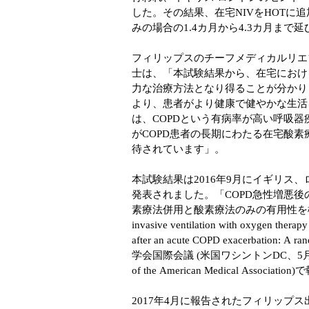
した。その結果、在宅NIVをHOTに
みの場合の1.4カ月から4.3カ月まで
フィリップスのチーフメディカルリエ
士は、「本試験結果から、在宅における
力な治療方法となり得ることが分かり
より、患者がより健康で健やかな生活
は、COPDという有病率が高い呼吸
がCOPD患者の長期にわたる在宅酸
待されています」。
本試験結果は2016年9月にイギリス
発表されました。「COPD急性増悪
素療法併用と酸素療法のみの有用性を検討したラ
invasive ventilation with oxygen therapy
after an acute COPD exacerbatio
学会国際会議 (米国ワシントンDC、5月1
of the American Medical Associ
2017年4月に報告されたフィリップス