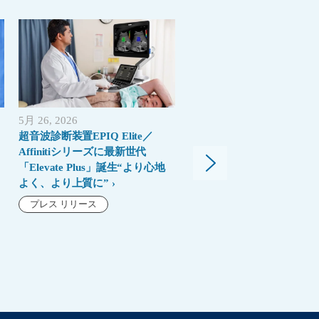
5月 26, 2026
4月 17, 2026
超音波診断装置EPIQ Elite／
MRIにおいて、なぜ今「性
Affinitiシリーズに最新世代
と同じくらい「レジリエン
「Elevate Plus」誕生“より心地
が重要なのか
よく、より上質に”
ブログ
プレス リリース