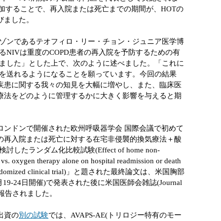
追加することで、再入院または死亡までの期間が、HOTの
延びました。
ゾンであるテオフィロ・リー・チョン・ジュニア医学博
NIVは重度のCOPD患者の再入院を予防するための有
ました」とした上で、次のように述べました。「これに
を送れるようになることを願っています。今回の結果
器疾患に関する我々の知見を大幅に増やし、また、臨床医
素療法をどのように管理するかに大きく影響を与えると期
、ロンドンで開催された欧州呼吸器学会 国際会議で初めて
後の再入院または死亡に対する在宅非侵襲的換気療法＋酸
ンダム化比較試験(Effect of home non-
 vs. oxygen therapy alone on hospital readmission or death
n: A randomized clinical trial)」と題された最終論文は、米国胸部
9-24日開催)で発表された後に米国医師会雑誌(Journal
ation)で報告されました。
出資の
別の試験
では、AVAPS-AE(トリロジー特有のモー