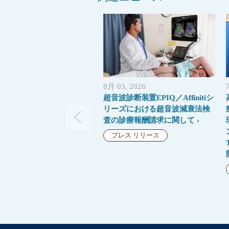
8月 03, 2026
超音波診断装置EPIQ／Affinitiシ
リーズにおける超音波減衰法検
査の診療報酬請求に関して
プレス リリース