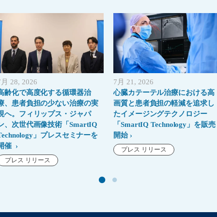
7月 28, 2026
7月 21, 2026
高齢化で高度化する循環器治
心臓カテーテル治療における高
療、患者負担の少ない治療の実
画質と患者負担の軽減を追求し
現へ。フィリップス・ジャパ
たイメージングテクノロジー
ン、次世代画像技術「SmartIQ
「SmartIQ Technology」を販売
Technology」プレスセミナーを
開始
開催
プレス リリース
プレス リリース