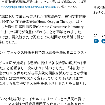
す。本資料の正式言語は英語であり、その内容および解釈については英
s://www.philips.com/a-w/about/news/all-news.html
をご覧ください。
その他
わせく
領域において最近報告された研究結果で、在宅で非侵襲
on、以下NIV)と在宅酸素療法(Home Oxygen Therapy、以下
塞性肺疾患(Chronic Obstructive Pulmonary
入院や死亡までの期間が有意に遅れることが示唆されました。
ソーシ
験では、再入院または死亡までの期間が3カ月近く延び、
改善しました。
ン・フォックス呼吸器科で臨床部長を務めるニコラス・
酸ガス血症が持続する患者に提供できる治療の選択肢は限
た」と前置きし、次のように述べました。「本試験で
患者のQOLを保ちながら再入院の回数を減らすことが示唆
治療方針は世界中で大きく変わっていくと予想されます。
Dにおける死亡率や再入院率を低下させることを目標とし
ンダム化比較試験はロイヤルフィリップスとの共同出資で
・トーマス病院の呼吸器専門医を代表として実施されま