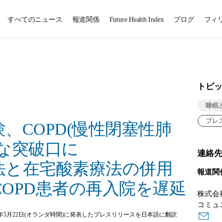
すべてのニュース
報道関係
Future Health Index
ブログ
フィ
トピ
睡眠
プレ
、COPD(慢性閉塞性肺
な突破口に
連絡
法と在宅酸素療法の併用
報道関
OPD患者の再入院を遅延
株式会
コミュ
7年5月22日(オランダ時間)に発表したプレスリリースを日本語に翻訳