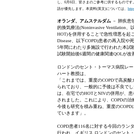
し、6月6日、皆さまのご参考に供するもので
語が優先します。本資料(英文)については、
http
オランダ、アムステルダム
－ 肺疾患
的換気療法(Noninvasive Ventilati
HOT)を併用することで急性増悪を起こした慢性閉
Disease、以下COPD)患者の再
5年間にわたり多施設で行われた本試
試験開始後6週間の健康関連QOLが
ロンドンのセント・トーマス病院レー
ハート教授は、
「これまでは、重度のCOPDで高炭
られており、一般的に予後は不良でし
は、在宅でのHOTとNIVの併用が、
されました。これにより、COPDの
今後も研究を積み重ね、重度のCOP
ていきます」。
COPD患者116名に対する今回のラ
行われ、イギリス ロンドンのセント