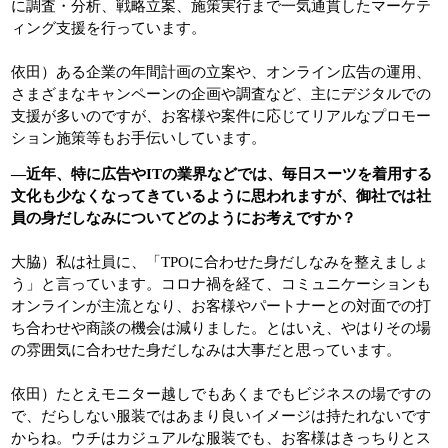
に調査・分析、戦略立案、施策実行まで一気通貫したマーケテ
ィング支援を行っています。
依田）ある企業の年間計画の立案や、オンライン広告の運用、
さまざまなキャンペーンの企画や調査など、主にデジタルでの
支援が多いのですが、お客様や案件に応じてリアルなプロモー
ション施策等もお手伝いしています。
―近年、特に広告やITの業界などでは、毎日スーツを着用する
文化も少なくなってきているように思われますが、御社では社
員の身だしなみについてどのようにお考えですか？
大脇）私は社員に、「TPOに合わせた身だしなみを整えましょ
う」と言っています。コロナ禍を経て、コミュニケーションも
オンラインが主流となり、お客様やパートナーとの対面での打
ち合わせや商談の機会は減りました。とはいえ、やはりその場
の雰囲気に合わせた身だしなみは大事だと思っています。
依田）たとえモニター越しでもあくまでもビジネスの場ですの
で、だらしない服装ではあまり良いイメージは持たれないです
からね。ウチはカジュアルな服装でも、お客様はきっちりとス