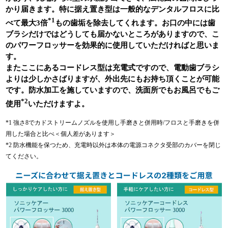
かり届きます。特に据え置き型は一般的なデンタルフロスに比
*1
べて最大3倍
もの歯垢を除去してくれます。お口の中には歯
ブラシだけではどうしても届かないところがありますので、こ
のパワーフロッサーを効果的に使用していただければと思いま
す。
またここにあるコードレス型は充電式ですので、電動歯ブラシ
よりは少しかさばりますが、外出先にもお持ち頂くことが可能
です。防水加工を施していますので、洗面所でもお風呂でもご
*2
使用
いただけますよ。
*1 強さ8でカドストリームノズルを使用し手磨きと併用時/フロスと手磨きを併
用した場合と比べ＜個人差があります＞
*2 防水機能を保つため、充電時以外は本体の電源コネクタ受部のカバーを閉じ
てください。