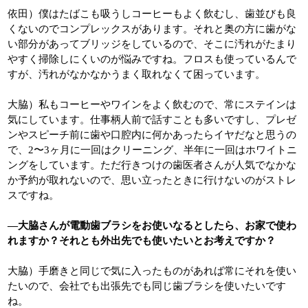
依田）僕はたばこも吸うしコーヒーもよく飲むし、歯並びも良
くないのでコンプレックスがあります。それと奥の方に歯がな
い部分があってブリッジをしているので、そこに汚れがたまり
やすく掃除しにくいのが悩みですね。フロスも使っているんで
すが、汚れがなかなかうまく取れなくて困っています。
大脇）私もコーヒーやワインをよく飲むので、常にステインは
気にしています。仕事柄人前で話すことも多いですし、プレゼ
ンやスピーチ前に歯や口腔内に何かあったらイヤだなと思うの
で、2〜3ヶ月に一回はクリーニング、半年に一回はホワイトニ
ングをしています。ただ行きつけの歯医者さんが人気でなかな
か予約が取れないので、思い立ったときに行けないのがストレ
スですね。
―大脇さんが電動歯ブラシをお使いなるとしたら、お家で使わ
れますか？それとも外出先でも使いたいとお考えですか？
大脇）手磨きと同じで気に入ったものがあれば常にそれを使い
たいので、会社でも出張先でも同じ歯ブラシを使いたいです
ね。