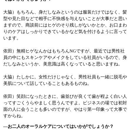
大脇）もちろん、身だしなみというのは服装だけではなく、髪
型や見た目などで相手に不快感を与えないことが大事だと思い
ますので、商談前にはヒゲのそり残しがないかとか、お口まわ
りのケアはしっかりできているかなど気を付けるように言って
います。
依田）無精ヒゲなんかはもちろんNGですが、最近では男性社
員の中にもスキンケアやメイクをしている社員がいるので、身
だしなみというか、美意識は高くなっていると思いますね。
大脇）たしかに。女性だけじゃなく、男性社員も一緒に脱毛や
美肌について話していることもあるものね。
依田）笑顔になったときに、歯並びが良くて歯が程よく白い人
ってすごくうらやましく思うんですよ。ビジネスの場では初対
面の人に会うことも多いのですが、やはり第一印象って大事で
すからね。
―お二人のオーラルケアについてはいかがでしょうか？