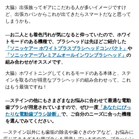
大脇）出張族ってギアにこだわる人が多いイメージですけ
ど、出張カバンからこれが出てきたらスマートだなと思って
しまうかも。
―お二人とも着色汚れが気になると仰っていたので、ホワイ
トモードのある機種で、ブラシヘッドは先ほどご紹介した
「ソニッケアー ホワイトプラスブラシヘッドコンパクト」
や
「ソニッケアープレミアムオールインワンブラシヘッド」
の
組み合わせがオススメです
。
大脇）ホワイトニングしてくれるモードのある本体と、ステ
インを取るのが得意なブラシヘッドの組み合わせって、これ
はもう最強ですね！
―ステインの他にもさまざまなお悩みに合わせて最適な電動
歯ブラシが用意されていますので、ぜひ一度
「あなたにぴっ
たりな電動歯ブラシ診断」
で、ご自分のニーズに合った機種
を選んでみてください。
―ステイン以外にも歯垢の除去や歯ぐきのケアなど、お悩みに
応じてさまざまな替ブラシを用意していますので、ブラッシン