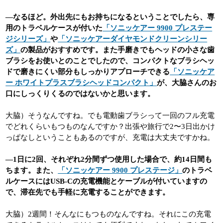
―なるほど。外出先にもお持ちになるということでしたら、専
用のトラベルケースが付いた
「ソニッケアー 9900 プレステー
ジシリーズ」
や
「ソニッケアーダイヤモンドクリーンシリー
ズ」
の製品がおすすめです。また手磨きでもヘッドの小さな歯
ブラシをお使いとのことでしたので、コンパクトなブラシヘッ
ドで磨きにくい部分もしっかりアプローチできる
「ソニッケア
ー ホワイトプラスブラシヘッドコンパクト」
が、大脇さんのお
口にしっくりくるのではないかと思います。
大脇）そうなんですね。でも電動歯ブラシって一回のフル充電
でどれくらいもつものなんですか？出張や旅行で2〜3日出かけ
っぱなしということもあるのですが、充電は大丈夫ですかね。
―1日に2回、それぞれ2分間ずつ使用した場合で、約14日間も
ちます。また、
「ソニッケアー 9900 プレステージ」
のトラベ
ルケースにはUSB-Cの充電機能とケーブルが付いていますの
で、滞在先でも手軽に充電することができます。
大脇）2週間！そんなにもつものなんですね。それにこの充電