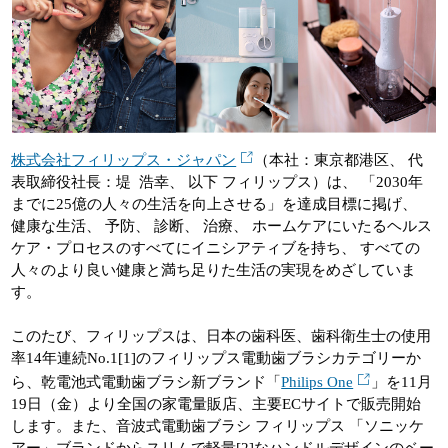
株式会社フィリップス・ジャパン
（本社：東京都港区、 代
表取締役社長：堤 浩幸、 以下 フィリップス）は、 「2030年
までに25億の人々の生活を向上させる」を達成目標に掲げ、
健康な生活、 予防、 診断、 治療、 ホームケアにいたるヘルス
ケア・プロセスのすべてにイニシアティブを持ち、 すべての
人々のより良い健康と満ち足りた生活の実現をめざしていま
す。
このたび、フィリップスは、日本の歯科医、歯科衛生士の使用
率14年連続No.1[1]のフィリップス電動歯ブラシカテゴリーか
ら、乾電池式電動歯ブラシ新ブランド「
Philips One
」を11月
19日（金）より全国の家電量販店、主要ECサイトで販売開始
します。また、音波式電動歯ブラシ フィリップス 「ソニッケ