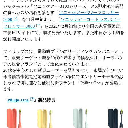
アー」ブランドからスリムで軽量[2]なハンドルデザインのベー
シックモデル「ソニッケアー 3100シリーズ」とX型水流で歯間
の食べカスや汚れを落とす「
ソニッケアーパワーフロッサー
3000
」を11月中旬より、「
ソニッケアーコードレスパワー
フロッサー 3000
」を2022年2月初旬より全国の家電量販店、
主要ECサイトにて、順次発売いたします。また本日から予約を
受付開始いたします。
フィリップスは、電動歯ブラシのリーディングカンパニーとし
て、販売ターゲット層を20代の若者まで幅を拡げ、オーラルケ
アの総合ブランドとして進化させていきます。
20代を中心とした新規ユーザーを誘引すべく、市場が伸びてい
る高価格帯乾電池電動歯ブラシ市場にてエントリーモデルのお
しゃれで持ち運びに便利な新ブランド「Philips One」が登場し
ます。
「
Philips One
」製品特長