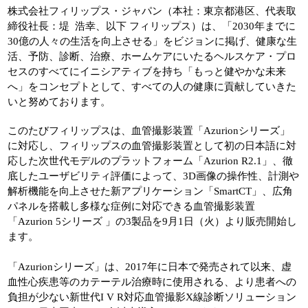
株式会社フィリップス・ジャパン（本社：東京都港区、代表取
締役社長：堤 浩幸、以下 フィリップス）は、「2030年までに
30億の人々の生活を向上させる」をビジョンに掲げ、健康な生
活、予防、診断、治療、ホームケアにいたるヘルスケア・プロ
セスのすべてにイニシアティブを持ち「もっと健やかな未来
へ」をコンセプトとして、すべての人の健康に貢献していきた
いと努めております。
このたびフィリップスは、血管撮影装置「Azurionシリーズ」
に対応し、フィリップスの血管撮影装置として初の日本語に対
応した次世代モデルのプラットフォーム「Azurion R2.1」、徹
底したユーザビリティ評価によって、3D画像の操作性、計測や
解析機能を向上させた新アプリケーション「SmartCT」、広角
パネルを搭載し多様な症例に対応できる血管撮影装置
「Azurion 5シリーズ 」の3製品を9月1日（火）より販売開始し
ます。
「Azurionシリーズ」は、2017年に日本で発売されて以来、虚
血性心疾患等のカテーテル治療時に使用される、より患者への
負担が少ない新世代I V R対応血管撮影X線診断ソリューション