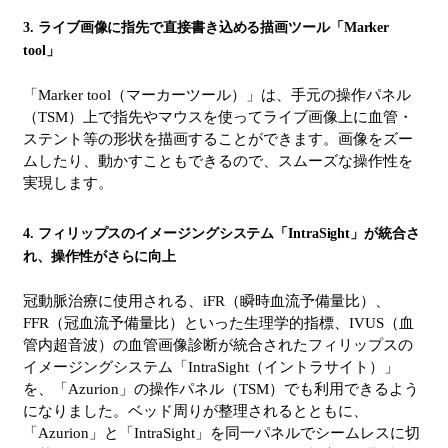
3. ライブ画像に指先で直接書き込める描画ツール「Marker
tool」
「Marker tool（マーカーツール）」は、手元の操作パネル
（TSM）上で指先やマウスを使ってライブ画像上に血管・
ステント等の形状を描画することができます。画像をズー
ムしたり、動かすこともできるので、スムーズな操作性を
実現します。
4. フィリップスのイメージングシステム「IntraSight」が統合さ
れ、操作性がさらに向上
冠動脈治療に使用される、iFR（瞬時血流予備量比）、
FFR（冠血流予備量比）といった生理学的指標、IVUS（血
管内超音波）の血管画像診断が統合されたフィリップスの
イメージングシステム「IntraSight（イントラサイト）」
を、「Azurion」の操作パネル（TSM）でも利用できるよう
になりました。ベッド周りが整理されるとともに、
「Azurion」と「IntraSight」を同一パネルでシームレスに切