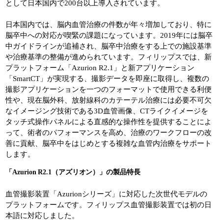
として日本国内で200台以上導入されています。
日本国内では、脳内血管治療の件数が年々増加しており、特に
脳卒中への対応が喫緊の課題になっています。2019年には脳卒
中ガイドラインが追補され、脳卒中治療をする上での施設基準
や治療基準の整備が進められています。フィリップスでは、新
プラットフォーム「Azurion R2.1」と新アプリケーション
「SmartCT」が実現する、撮影データを即座に取得し、複数の
撮影アプリケーションを一つのフォーマットで使用できる利便
性や、現在脳外科、放射線科のカテーテル治療には必要不可欠
なイメージング技術である3D血管画像、CTライクイメージを
タッチ式操作パネルによる直感的な操作性を提供することによ
って、術者のパフォーマンスを高め、治療のワークフローの改
善に貢献、脳卒中をはじめとする複雑な血管内治療をサポート
します。
「Azurion R2.1（アズリオン）」の製品特長
血管撮影装置「Azurionシリーズ」に対応した次世代モデルの
プラットフォームです。フィリップス血管撮影装置では初の日
本語に対応しました。