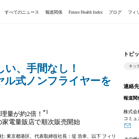
すべてのニュース
報道関係
Future Health Index
ブログ
フィ
トピ
しい、手間なし！
キッ
ヤル式ノンフライヤーを
連絡
報道関
*1
株式会
理量が約2倍！
コミュ
国の家電量販店で順次販売開始
: 東京都港区、代表取締役社長：堤 浩幸、以下 フィリ