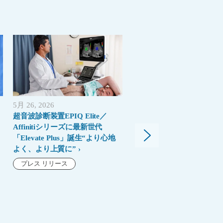
5月 26, 2026
4月 17, 2026
超音波診断装置EPIQ Elite／
MRIにおいて、なぜ今「性
Affinitiシリーズに最新世代
と同じくらい「レジリエン
「Elevate Plus」誕生“より心地
が重要なのか
よく、より上質に”
ブログ
プレス リリース