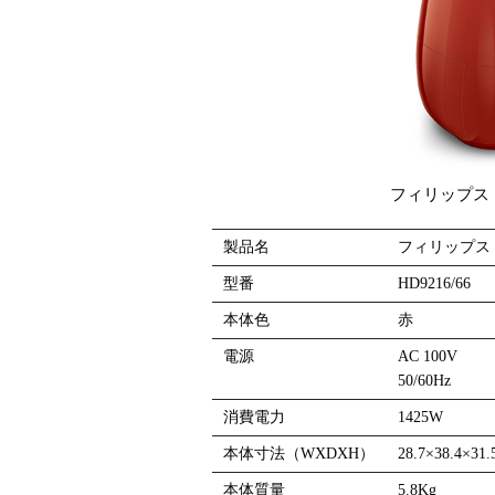
フィリップス
製品名
フィリップス
型番
HD9216/66
本体色
赤
電源
AC 100V
50/60Hz
消費電力
1425W
本体寸法（WXDXH）
28.7×38.4×31.
本体質量
5.8Kg