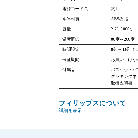
電源コード長
約1m
本体材質
ABS樹脂
容量
2.2L / 800g
温度調節
80度～200度
時間設定
0分～30分（
保証期間
お買い上げか
付属品
バスケットパ
クッキングネ
取扱説明書
フィリップスについて
詳細を表示