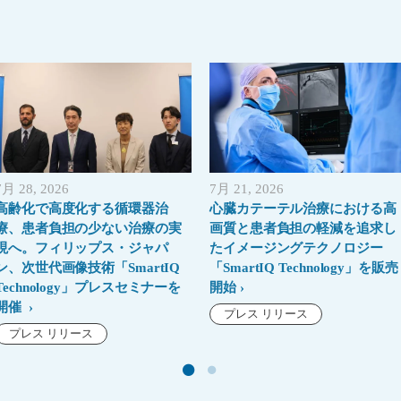
7月 28, 2026
7月 21, 2026
高齢化で高度化する循環器治
心臓カテーテル治療における高
療、患者負担の少ない治療の実
画質と患者負担の軽減を追求し
現へ。フィリップス・ジャパ
たイメージングテクノロジー
ン、次世代画像技術「SmartIQ
「SmartIQ Technology」を販売
Technology」プレスセミナーを
開始
開催
プレス リリース
プレス リリース