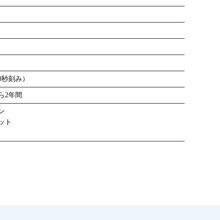
30秒刻み）
ら2年間
ン
ット