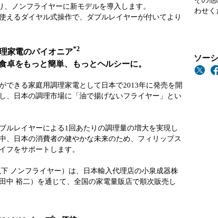
その他
）より、ノンフライヤーに新モデルを導入します。
わせく
使えるダイヤル式操作で、ダブルレイヤーが付いてより
*2
調理家電のパイオニア
ソーシ
食卓をもっと簡単、もっとヘルシーに。
ができる家庭用調理家電として日本で2013年に発売を開
し、日本の調理市場に「油で揚げないフライヤー」とい
。
ブルレイヤーによる1回あたりの調理量の増大を実現し
中、日本の消費者の健やかな未来のため、フィリップス
ライフをサポートします。
以下 ノンフライヤー）は、日本輸入代理店の小泉成器株
田中 裕二）を通じて、全国の家電量販店で順次販売し