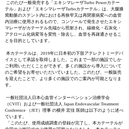
このたび一般発売する「エキシマレーザTurbo Powerカテー
テル」および「エキシマレーザTurboカテーテル」は、大腿膝
窩動脈のステント内における再狭窄又は再閉塞病変への血管
内治療に使用されるもので、コンソールで発生させたエキシ
マレーザがカテーテル先端から照射され、線維化・石灰化・
アテローム化病変等を変性・除去し、血管を再疎通させるこ
とを目的としています。
本カテーテルは、2019年に日本初の下肢アテレクトミーデバ
イスとして承認を取得しました。これまで一部の施設でしか
ご利用いただくことができず、多くの施設から導入について
のご希望をお寄せいただいていました。このたび、一般販売
を迎えたことで、より多くの施設でのご案内が可能となりま
す。
一般社団法人日本心血管インターベンション治療学会
（CVIT）および一般社団法人 Japan Endovascular Treatment
Conference （JET）理事 の横井 宏佳 医師は以下のように述べ
ています。
「このたび、使用成績調査の登録が完了し、本カテーテルが