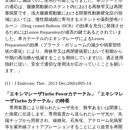
全国のご施設でのご使用が可能となりました。本カテーテル
の適応は、腿膝窩動脈のステント内における再狭窄又は再閉
塞病変です。浅大腿膝窩動脈における閉塞性動脈硬化症の領
域においては、慢性期成績に寄与するステントや薬剤塗布バ
ルーン（Drug coated Balloon :DCB）の効果を充分に発揮させ
るためにはLesion Preparationが成否の鍵であるとされていま
した。本カテーテルのエキシマレーザによるLesion
Preparationの効果（プラーク・ボリュームの減少や病変部性
状の変化）により、再狭窄又は再閉塞病変において初期から
中期の再治療が低減することを期待しています[1]。適正使用
指針に従い、安全で適切な使用法が広がっていくことを願い
ます。」
[1]：J Endovasc Ther . 2013 Dec;20(6):805-14.
「エキシマレーザTurbo Powerカテーテル」「エキシマレ
ーザTurbo カテーテル」の特長
専用装置により得られたレーザ光を、狭窄あるいは閉塞し
た病変に伝送します。専用装置から送られたレーザ光が、先
端チップから照射され、線維化、石灰化、アテローム化病変
等を紫外線フォトアブレーションすることにより血管を再開