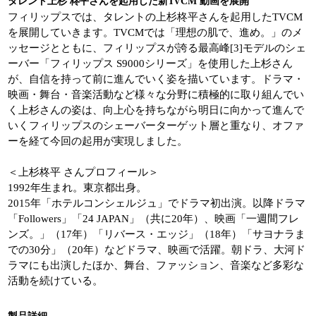
タレント上杉 柊平さんを起用した新TVCM 動画を展開
フィリップスでは、タレントの上杉柊平さんを起用したTVCM
を展開していきます。TVCMでは「理想の肌で、進め。」のメ
ッセージとともに、フィリップスが誇る最高峰[3]モデルのシェ
ーバー「フィリップス S9000シリーズ」を使用した上杉さん
が、自信を持って前に進んでいく姿を描いています。ドラマ・
映画・舞台・音楽活動など様々な分野に積極的に取り組んでい
く上杉さんの姿は、向上心を持ちながら明日に向かって進んで
いくフィリップスのシェーバーターゲット層と重なり、オファ
ーを経て今回の起用が実現しました。
＜上杉柊平 さんプロフィール＞
1992年生まれ。東京都出身。
2015年「ホテルコンシェルジュ」でドラマ初出演。以降ドラマ
「Followers」「24 JAPAN」（共に20年）、映画「一週間フレ
ンズ。」（17年）「リバース・エッジ」（18年）「サヨナラま
での30分」（20年）などドラマ、映画で活躍。朝ドラ、大河ド
ラマにも出演したほか、舞台、ファッション、音楽など多彩な
活動を続けている。