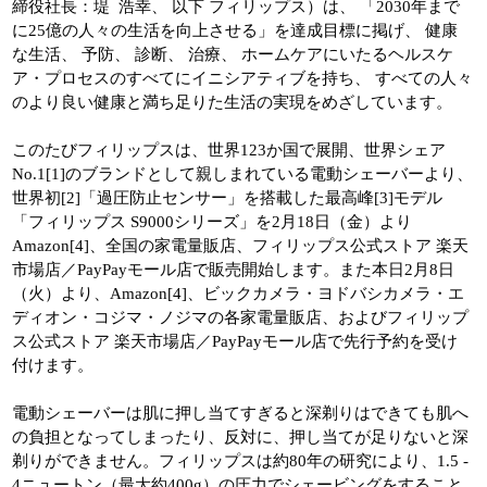
締役社長：堤 浩幸、 以下 フィリップス）は、 「2030年まで
に25億の人々の生活を向上させる」を達成目標に掲げ、 健康
な生活、 予防、 診断、 治療、 ホームケアにいたるヘルスケ
ア・プロセスのすべてにイニシアティブを持ち、 すべての人々
のより良い健康と満ち足りた生活の実現をめざしています。
このたびフィリップスは、世界123か国で展開、世界シェア
No.1[1]のブランドとして親しまれている電動シェーバーより、
世界初[2]「過圧防止センサー」を搭載した最高峰[3]モデル
「フィリップス S9000シリーズ」を2月18日（金）より
Amazon[4]、全国の家電量販店、フィリップス公式ストア 楽天
市場店／PayPayモール店で販売開始します。また本日2月8日
（火）より、Amazon[4]、ビックカメラ・ヨドバシカメラ・エ
ディオン・コジマ・ノジマの各家電量販店、およびフィリップ
ス公式ストア 楽天市場店／PayPayモール店で先行予約を受け
付けます。
電動シェーバーは肌に押し当てすぎると深剃りはできても肌へ
の負担となってしまったり、反対に、押し当てが足りないと深
剃りができません。フィリップスは約80年の研究により、1.5 -
4ニュートン（最大約400g）の圧力でシェービングをすること