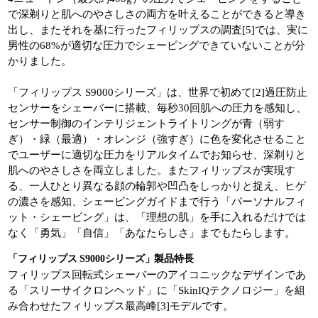
で深剃りと肌へのやさしさの両方を叶えることができると導き
出し、またそれを基に行ったフィリップスの調査[5]では、実に
男性の68%が適切な圧力でシェービングできていないことが分
かりました。
「フィリップス S9000シリーズ」は、世界で初めて[2]過圧防止
センサーをシェーバーに搭載、毎秒30回肌への圧力を感知し、
センサー制御のインテリジェントライトリングが青（弱す
ぎ）・緑（最適）・オレンジ（強すぎ）に色を変化させること
でユーザーに適切な圧力をリアルタイムでお知らせ、深剃りと
肌へのやさしさを両立しました。またフィリップスが実現す
る、一人ひとり異なる顔の輪郭や凹凸をしっかりと捉え、ヒゲ
の濃さを感知、シェービングガイドまで行う「パーソナルフィ
ット・シェービング」は、「理想の肌」を手に入れるだけでは
なく「勇気」「自信」「あなたらしさ」までもたらします。
「フィリップス S9000シリーズ」製品特長
フィリップス回転式シェーバーのアイコニックなデザインであ
る「スリーサイクロンヘッド」に「SkinIQテクノロジー」を組
み合わせたフィリップス最高峰[3]モデルです。