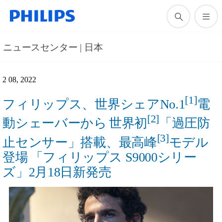
ニュースセンター | 日本
2 08, 2022
[1]
フィリップス、世界シェアNo.1
電
[2]
動シェーバーから
世界初
「過圧防
[3]
止センサー」搭載、最高峰
モデル
登場
「フィリップス S9000シリー
ズ」2月18日新発売