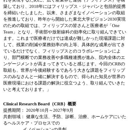
れを実現するために、広く産業界と連携（アライアンス）を構
築しており、2018年にはフィリップス・ジャパンと包括的提携
を締結いたしました。以来、さまざまなイノベーションの取組
を推進しており、昨年から開始した東北大学ビジョン2030実現
のための取組では、フィリップスの皆さんと医療者が「One
Team」となり、手術部や放射線科の効率化に取り組んできてい
ます。これまで医療者だけでは達成が難しかった現場課題に対
して、残業の削減や業務効率の向上等、具体的な成果が出てき
ているだけでなく、フィリップスとのコラボレーションによ
り、部門横断での業務改善や多職種連携が進み、院内全体のエ
ンゲージメントが高まってきていると感じます。今回のCRBの
取組も、世界が今後経験するであろう大きな課題をフィリップ
スのみなさんと一緒に解決するもので、得られた知見が世界の
医療現場における課題の解決に役立つよう、取り組んでいきた
いと考えております。」
Clinical Research Board（CRB）概要
提携期間： 2020年10月～2027年9月
共創領域： 健康な生活、予防、診断、治療、ホームケアにいた
るヘルスケア・プロセスでの
イノベーションの共創