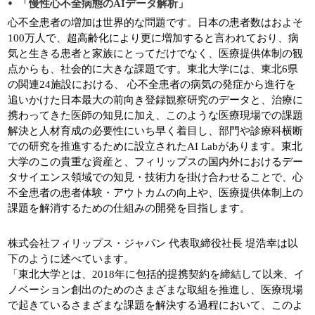
「慢性心不全病態のAIデータ解析」
心不全患者の増加は世界的な問題です。日本の患者数はおよそ
100万人で、超高齢化により更に増加すると言われており、病
気と生きる患者と家族にとってだけでなく、医療提供体制の観
点からも、社会的に大きな課題です。東北大学には、東北6県
の関連24施設における、 心不全患者の病気の発症から進行を
追いかけた日本最大の前向き登録観察研究のデータと、治療に
携わってきた医師の知見に加え、このような医療現場での課題
解決と人材育成の必要性にいち早く着目し、部門や診療科横断
での研究を推進するために設立されたAI Labがあります。東北
大学のこの貴重な資産と、フィリップスの国内外におけるデー
タサイエンス領域での知見・技術力を掛け合わせることで、心
不全患者の患者体験・アウトカムの向上や、医療提供体制上の
課題を解消するための仕組みの開発を目指します。
株式会社フィリップス・ジャパン 代表取締役社長 堤浩幸は以
下のように述べています。
「東北大学とは、2018年に包括的提携契約を締結して以来、イ
ノベーション創出のためのさまざまな取組を推進し、医療現場
で起きているさまざまな課題を解決する過程において、このよ