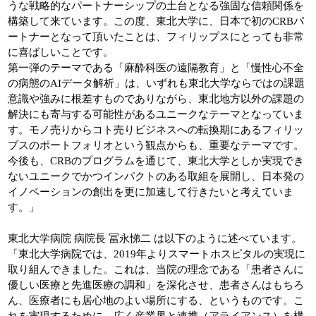
うな戦略的なパートナーシップの土台となる強固な信頼関係を
構築して来ています。この度、東北大学に、日本で初のCRBパ
ートナーとなって頂いたことは、フィリップスにとっても非常
に喜ばしいことです。
第一弾のテーマである「麻酔科医の遠隔教育」と「慢性心不全
の病態のAIデータ解析」は、いずれも東北大学ならではの課題
意識や強みに根差すものでありながら、東北地方以外の課題の
解決にも寄与する可能性があるユニークなテーマとなっていま
す。モノ売りからコト売りビジネスへの転換期にあるフィリッ
プスのポートフォリオという観点からも、重要なテーマです。
今後も、CRBのプログラムを通じて、東北大学としか実現でき
ないユニークでかつインパクトのある取組を展開し、日本発の
イノベーションの創出を更に加速して行きたいと考えていま
す。」
東北大学病院 病院長 冨永悌二 は以下のように述べています。
「東北大学病院では、2019年よりスマートホスピタルの実現に
取り組んできました。これは、当院の理念である「患者さんに
優しい医療と先進医療の調和」を深化させ、患者さんはもちろ
ん、医療者にも居心地のよい場所にする、というものです。こ