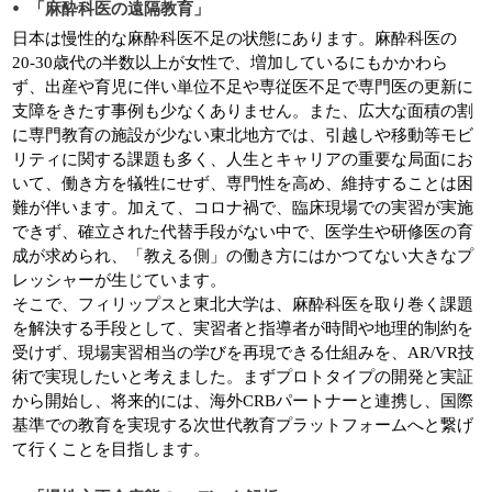
「麻酔科医の遠隔教育」
日本は慢性的な麻酔科医不足の状態にあります。麻酔科医の
20-30歳代の半数以上が女性で、増加しているにもかかわら
ず、出産や育児に伴い単位不足や専従医不足で専門医の更新に
支障をきたす事例も少なくありません。また、広大な面積の割
に専門教育の施設が少ない東北地方では、引越しや移動等モビ
リティに関する課題も多く、人生とキャリアの重要な局面にお
いて、働き方を犠牲にせず、専門性を高め、維持することは困
難が伴います。加えて、コロナ禍で、臨床現場での実習が実施
できず、確立された代替手段がない中で、医学生や研修医の育
成が求められ、「教える側」の働き方にはかつてない大きなプ
レッシャーが生じています。
そこで、フィリップスと東北大学は、麻酔科医を取り巻く課題
を解決する手段として、実習者と指導者が時間や地理的制約を
受けず、現場実習相当の学びを再現できる仕組みを、AR/VR技
術で実現したいと考えました。まずプロトタイプの開発と実証
から開始し、将来的には、海外CRBパートナーと連携し、国際
基準での教育を実現する次世代教育プラットフォームへと繋げ
て行くことを目指します。