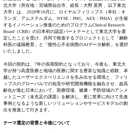
北大学（所在地：宮城県仙台市、総長：大野 英男 、以下東北
大学）は、 2020年10月に、ロイヤルフィリップス（本社：オ
ランダ、アムステルダム、NYSE：PHG、AEX：PHIA）が主催
するイノベーション推進のためのプログラムClinical Research
Board（CRB）の日本初の認定パートナーとして東北大学を選
定したことを受け、共同で推進するプロジェクトとして「麻酔
科医の遠隔教育」と「慢性心不全病態のAIデータ解析」を選択
いたしました。
今回の契約は、7年の長期契約となっており、今後も、東北大
学が持つ高度医療と地域の医療に関する豊富な知識と経験、卓
越したユーザーエクスペリエンスを生み出せる環境と、フィリ
ップスのグローバルでの知見や研究開発機能を融合させ、超高
齢化が進む日本において、医療現場、健康・予防領域のアンメ
ットニーズ（未充足の課題）を解決し、更に世界に向けて先進
事例となるような新しいソリューションやサービスモデルの創
出を推進して行きます。
テーマ選定の背景と今後について