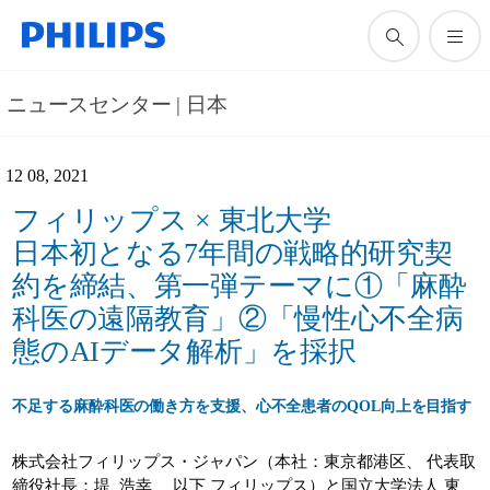
ニュースセンター | 日本
12 08, 2021
フィリップス × 東北大学
日本初となる7年間の戦略的研究契
約を締結、第一弾テーマに①「麻酔
科医の遠隔教育」②「慢性心不全病
態のAIデータ解析」を採択
不足する麻酔科医の働き方を支援、心不全患者のQOL向上を目指す
株式会社フィリップス・ジャパン（本社：東京都港区、 代表取
締役社長：堤 浩幸、 以下 フィリップス）と国立大学法人 東