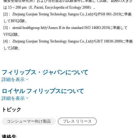
働安全衛生研究所）および当社規定の試験条件に準拠して試験。花粉の大きさ
は 15～200 μm（E. Pacini, Encyclopedia of Ecology 2008）。
[2]： Zhejiang Guojian Testing Technology Jiangsu Co.,LtdがQ/PSH 001-2019に準拠
してBFE試験。
[3]： airmid healthgroup ltdがAnnex B in the standard ISO 14683:2019に準拠して
VFE試験。
[4]： Zhejiang Guojian Testing Technology Jiangsu Co.,LtdがGB/T 18830-2009に準拠
して試験。
フィリップス・ジャパンについて
詳細を表示
ロイヤル フィリップスについて
詳細を表示
トピック
コンシューマー向け製品
プレス リリース
連絡先