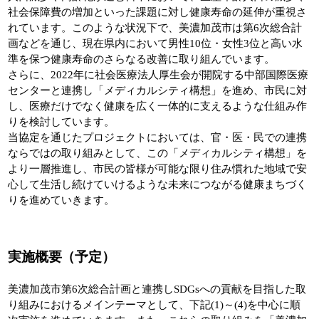
社会保障費の増加といった課題に対し健康寿命の延伸が重視さ
れています。このような状況下で、美濃加茂市は第6次総合計
画などを通じ、現在県内において男性10位・女性3位と高い水
準を保つ健康寿命のさらなる改善に取り組んでいます。
さらに、2022年に社会医療法人厚生会が開院する中部国際医療
センターと連携し「メディカルシティ構想」を進め、市民に対
し、医療だけでなく健康を広く一体的に支えるような仕組み作
りを検討しています。
当協定を通じたプロジェクトにおいては、官・医・民での連携
ならではの取り組みとして、この「メディカルシティ構想」を
より一層推進し、市民の皆様が可能な限り住み慣れた地域で安
心して生活し続けていけるような未来につながる健康まちづく
りを進めていきます。
実施概要（予定）
美濃加茂市第6次総合計画と連携しSDGsへの貢献を目指した取
り組みにおけるメインテーマとして、下記(1)～(4)を中心に順