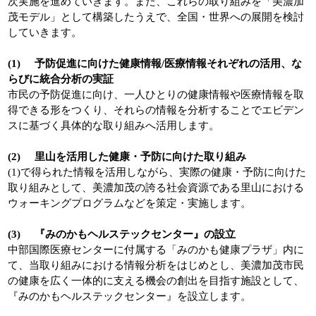
次実施を進めていきます。また、これらの取り組みを「美濃加
茂モデル」として構築したうえで、全国・世界への展開を検討
していきます。
(1) 予防促進に向けた健康情報/医療情報それぞれの活用、な
らびに統合分析の実証
市民の予防促進に向け、一人ひとりの健康情報や医療情報を取
得できる形をつくり、それらの情報を分析することでエビデン
スに基づく具体的な取り組みへ活用します。
(2) 里山を活用した健康・予防に向けた取り組み
(1)で得られた情報を活用しながら、実際の健康・予防に向けた
取り組みとして、美濃加茂の誇る社会資源である里山における
ウォーキングプログラムなどを策定・実施します。
(3) 『みのかもヘルステックセンター』の設立
中部国際医療センターに付属する「みのかも健康プラザ」内に
て、当取り組みにおける情報分析をはじめとし、美濃加茂市民
の健康を広く一体的に支える機会の創出を目指す施設として、
『みのかもヘルステックセンター』を設立します。