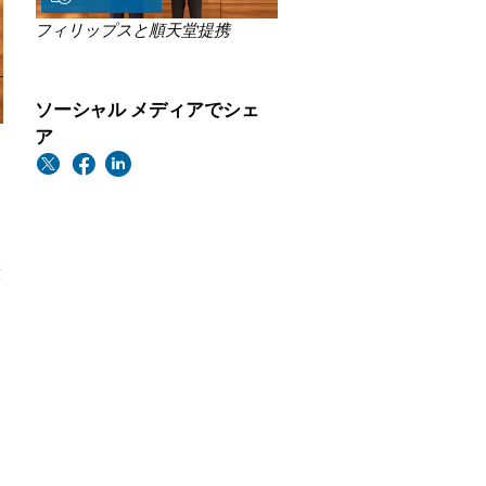
フィリップスと順天堂提携
ソーシャル メディアでシェ
ア
の
型
介
求