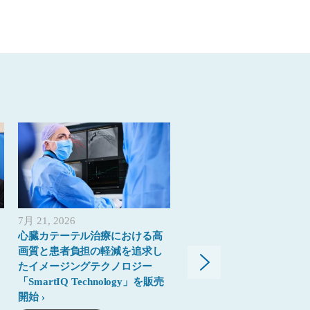
7月 21, 2026
5月 26, 2026
心臓カテーテル治療における高
超音波診断装置EPIQ Elite
画質と患者負担の軽減を追求し
Affinitiシリーズに最新世代
たイメージングテクノロジー
「Elevate Plus」誕生“よ
「SmartIQ Technology」を販売
よく、より上質に”
開始
プレス リリース