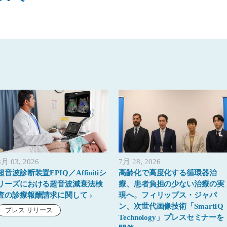
8月 03, 2026
7月 28, 2026
超音波診断装置EPIQ／Affinitiシ
高齢化で高度化する循環器治
リーズにおける超音波減衰法検
療、患者負担の少ない治療の実
査の診療報酬請求に関して
現へ。フィリップス・ジャパ
ン、次世代画像技術「SmartIQ
プレス リリース
Technology」プレスセミナーを