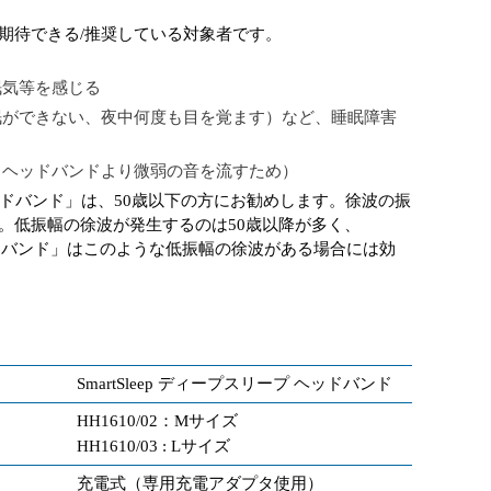
期待できる/推奨している対象者です。
眠気等を感じる
ができない、夜中何度も目を覚ます）など、睡眠障害
（ヘッドバンドより微弱の音を流すため）
プ ヘッドバンド」は、50歳以下の方にお勧めします。徐波の振
。低振幅の徐波が発生するのは50歳以降が多く、
プ ヘッドバンド」はこのような低振幅の徐波がある場合には効
SmartSleep ディープスリープ ヘッドバンド
HH1610/02：Mサイズ
HH1610/03 : Lサイズ
充電式（専用充電アダプタ使用）