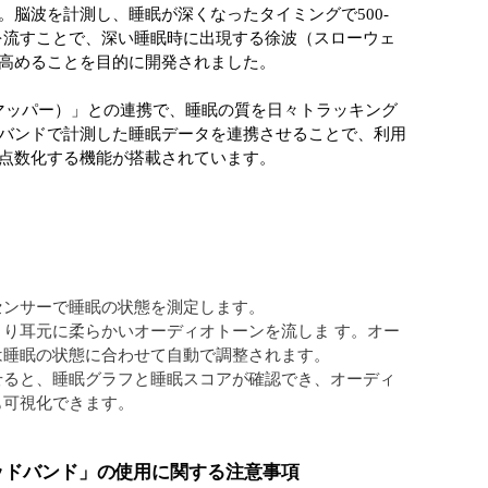
。脳波を計測し、睡眠が深くなったタイミングで500-
ンを流すことで、深い睡眠時に出現する徐波（スローウェ
高めることを目的に開発されました。
リープマッパー）」との連携で、睡眠の質を日々トラッキング
バンドで計測した睡眠データを連携させることで、利用
点数化する機能が搭載されています。
センサーで睡眠の状態を測定します。
り耳元に柔らかいオーディオトーンを流しま す。オー
は睡眠の状態に合わせて自動で調整されます。
せると、睡眠グラフと睡眠スコアが確認でき、オーディ
も可視化できます。
プ ヘッドバンド」の使用に関する注意事項