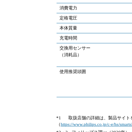
消費電力
定格電圧
本体質量
充電時間
交換用センサー
（消耗品）
使用推奨頭囲
*1
取扱店舗の詳細は、製品サイト
（
https://www.philips.co.jp/c-e/hs/sma