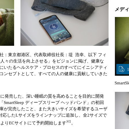
メデ
社：東京都港区、代表取締役社長：堤 浩幸、以下 フィ
億の人々の生活を向上させる」をビジョンに掲げ、健康な
にいたるヘルスケア・プロセスのすべてにイニシアティ
コンセプトとして、すべての人の健康に貢献していきた
Smart
1月に発売した、深い睡眠の質を高めることを目的に開発
martSleep ディープスリープ ヘッドバンド」の初回
庫が完売したこと、また大きいサイズを希望するユーザ
mに対応したLサイズをラインナップに追加し、全2サイズで
※1
）よりECサイトにて予約開始します
。