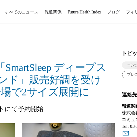
すべてのニュース
報道関係
Future Health Index
ブログ
フィ
トピ
artSleep ディープス
コン
プレ
バンド」販売好調を受け
登場で2サイズ展開に
連絡
報道関
イトにて予約開始
株式会
コミュ
Tel: 03