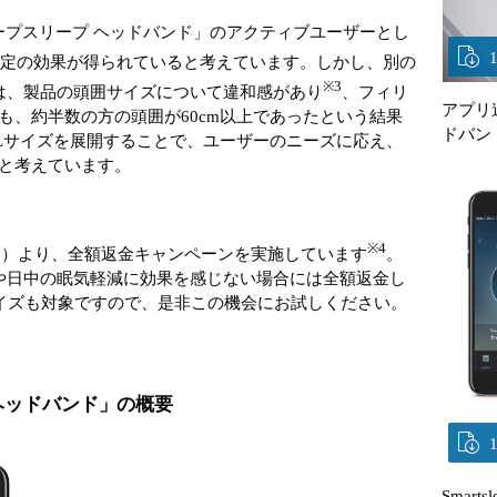
 ディープスリープ ヘッドバンド」のアクティブユーザーとし
一定の効果が得られていると考えています。しかし、別の
※3
は、製品の頭囲サイズについて違和感があり
、フィリ
アプリ連
も、約半数の方の頭囲が60cm以上であったという結果
ドバン
したLサイズを展開することで、ユーザーのニーズに応え、
と考えています。
※4
（月）より、全額返金キャンペーンを実施しています
。
や日中の眠気軽減に効果を感じない場合には全額返金し
イズも対象ですので、是非この機会にお試しください。
プ ヘッドバンド」の概要
Smar