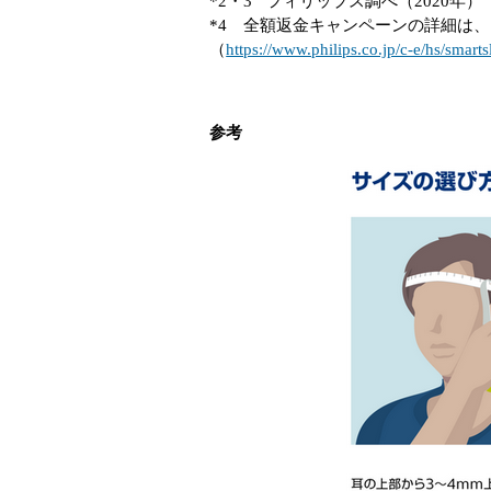
*2・3
フィリップス調べ（2020年）
*4 全額返金キャンペーンの詳細は
（
https://www.philips.co.jp/c-e/hs/sma
参考