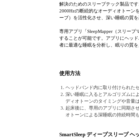
解決のためのスリープテック製品です
2000Hzの断続的なオーディオトー
ーブ）を活性化させ、深い睡眠の質を
専用アプリ「SleepMapper（ス
することが可能です。アプリにヘッド
者に最適な睡眠を分析し、眠りの質を
使用方法
ヘッドバンド内に取り付けられた
深い睡眠に入るとアルゴリズムによ
ディオトーンのタイミングや音量
起床後に、専用のアプリに同期さ
オトーンによる深睡眠の持続時間
SmartSleep ディープスリー