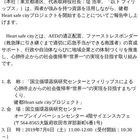
（本社：東京都港区、代表取締役社長：堤 浩幸、「以下 フィリ
ップス」）は、両者が強みを持つ資源を活用しながら、健都
Heart safe cityプロジェクトを開始することについてご報告申し上
げます。
Heart safe cityとは、AEDの適正配置、ファーストレスポンダー
（救急隊に引き継ぐまで適切に応急手当ができる救護者）の育成
サポート、行政や自治体ならびに地域企業との体制づくりを推進
し、心肺停止からの社会復帰率“世界一”の実現を目指す取り組み
です。
1. 名 称：「国立循環器病研究センターとフィリップスによる
心肺停止からの社会復帰率“世界一”の実現を目指すまちづ
くり、
健都Heart safe cityプロジェクト」
2. 会 場：国立循環器病研究センター
オープンイノベーションセンター 4階サイエンスカフェ
(〒564-8565大阪府吹田市岸部新町6番1号)
3. 日 時：2019年7月6日（土）11:00-12:00（受付開始：10:30
～）