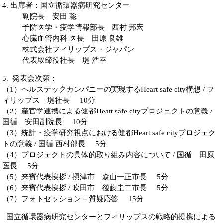
4. 出席者：国立循環器病研究センター
副院長 安田 聡
予防医学・疫学情報部長 西村 邦宏
心臓血管内科 医長 田原 良雄
株式会社フィリップス・ジャパン
代表取締役社長 堤 浩幸
5. 発表会次第：
（1）ヘルステックカンパニーの実現するHeart safe city構想 / フ
ィリップス 堤社長 10分
（2）産官学連携による健都Heart safe cityプロジェクトの意義 /
国循 安田副院長 10分
（3）統計・疫学研究視点における健都Heart safe cityプロジェク
トの意義 / 国循 西村部長 5分
（4）プロジェクトの具体的取り組み内容について / 国循 田原
医長 5分
（5）来賓代表挨拶 / 摂津市 森山一正市長 5分
（6）来賓代表挨拶 / 吹田市 後藤圭二市長 5分
（7）フォトセッション＋質疑応答 15分
国立循環器病研究センターとフィリップスの戦略的提携による