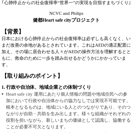
｢心肺停止からの社会復帰率“世界一”の実現を目指すまちづくり｣
NCVC and Philips
健都Heart safe cityプロジェクト
【背景】
日本における心肺停止からの社会復帰率は必ずしも高くなく、い
まだ改善の余地があるとされています。これはAEDの適正配置に
加え、その場に居合わせる人々がAEDの操作方法を理解するとと
もに、救命のために一歩を踏み出せるかどうかにかかっていま
す。
【取り組みのポイント】
1. 行政や自治体、地域企業との体制づくり
Heart safe city 運用にあたり個人情報の問題や地域住民への参
加において行政や自治体からの協力なしでは実現不可能です。
根本となるものは、地域にいる人とのつながりであり、そのつ
ながりが自助・共助を生み出します。様々な組織がそれぞれの
役割を担いながら、新しいまちの価値として認識し、協働する
ことが必要不可欠となります。