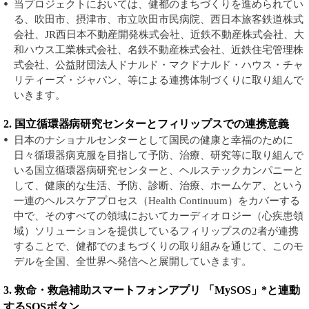
当プロジェクトにおいては、健都のまちづくりを進められてい
る、吹田市、摂津市、市立吹田市民病院、西日本旅客鉄道株式
会社、JR西日本不動産開発株式会社、近鉄不動産株式会社、大
和ハウス工業株式会社、名鉄不動産株式会社、近鉄住宅管理株
式会社、公益財団法人ドナルド・マクドナルド・ハウス・チャ
リティーズ・ジャパン、等による連携体制づくりに取り組んで
いきます。
2. 国立循環器病研究センターとフィリップスでの連携意義
日本のナショナルセンターとして国民の健康と幸福のために
日々循環器病克服を目指して予防、治療、研究等に取り組んで
いる国立循環器病研究センターと、ヘルステックカンパニーと
して、健康的な生活、予防、診断、治療、ホームケア、という
一連のヘルスケアプロセス（Health Continuum）をカバーする
中で、そのすべての領域においてカーディオロジー（心疾患領
域）ソリューションを提供しているフィリップスの2者が連携
することで、健都でのまちづくりの取り組みを通じて、このモ
デルを全国、全世界へ発信へと展開していきます。
3. 救命・救急補助スマートフォンアプリ 「MySOS」*と連動
するSOSボタン