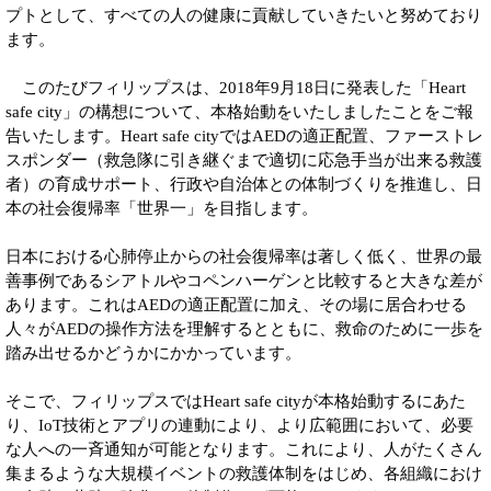
プトとして、すべての人の健康に貢献していきたいと努めており
ます。
このたびフィリップスは、2018年9月18日に発表した「Heart
safe city」の構想について、本格始動をいたしましたことをご報
告いたします。Heart safe cityではAEDの適正配置、ファーストレ
スポンダー（救急隊に引き継ぐまで適切に応急手当が出来る救護
者）の育成サポート、行政や自治体との体制づくりを推進し、日
本の社会復帰率「世界一」を目指します。
日本における心肺停止からの社会復帰率は著しく低く、世界の最
善事例であるシアトルやコペンハーゲンと比較すると大きな差が
あります。これはAEDの適正配置に加え、その場に居合わせる
人々がAEDの操作方法を理解するとともに、救命のために一歩を
踏み出せるかどうかにかかっています。
そこで、フィリップスではHeart safe cityが本格始動するにあた
り、IoT技術とアプリの連動により、より広範囲において、必要
な人への一斉通知が可能となります。これにより、人がたくさん
集まるような大規模イベントの救護体制をはじめ、各組織におけ