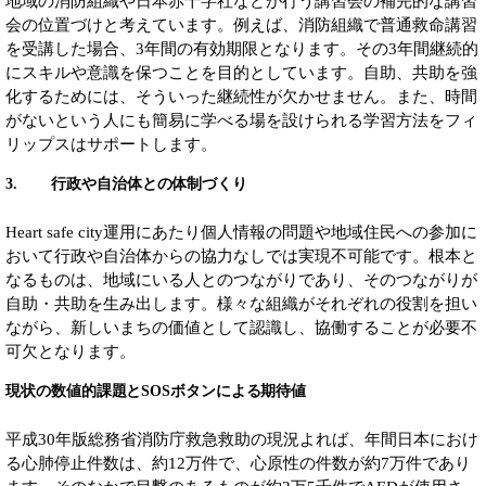
地域の消防組織や日本赤十字社などが行う講習会の補完的な講習
会の位置づけと考えています。例えば、消防組織で普通救命講習
を受講した場合、3年間の有効期限となります。その3年間継続的
にスキルや意識を保つことを目的としています。自助、共助を強
化するためには、そういった継続性が欠かせません。また、時間
がないという人にも簡易に学べる場を設けられる学習方法をフィ
リップスはサポートします。
3. 行政や自治体との体制づくり
Heart safe city運用にあたり個人情報の問題や地域住民への参加に
おいて行政や自治体からの協力なしでは実現不可能です。根本と
なるものは、地域にいる人とのつながりであり、そのつながりが
自助・共助を生み出します。様々な組織がそれぞれの役割を担い
ながら、新しいまちの価値として認識し、協働することが必要不
可欠となります。
現状の数値的課題とSOSボタンによる期待値
平成30年版総務省消防庁救急救助の現況よれば、年間日本におけ
る心肺停止件数は、約12万件で、心原性の件数が約7万件であり