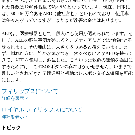
ます。そのなかで目撃のあるものが約2万5千件でAEDが使用さ
れた件数は1200件程度で約4.9％となっています。現在、日本に
は、50～60万台あるAED（他社含む）といわれており、使用率
は年々あがっていますが、まだまだ改善の余地はあります。
AEDは、医療機器として一般人にも使用が認められています。そ
して、AEDの蘇生事例が起こると、メディアなどでは“奇跡”と称
せられます。その理由は、大きく３つあると考えています。ま
ず、倒れた方に、誰かが気がつき、然るべきひとがAEDを持って
きて、AEDを使用し、蘇生した。こういった救命の連鎖を強固に
するためには、このSOSボタンの存在はかかせません。いままで
難しいとされてきた早期通報と初動のレスポンタイム短縮を可能
にします。
フィリップスについて
詳細を表示
ロイヤル フィリップスについて
詳細を表示
トピック