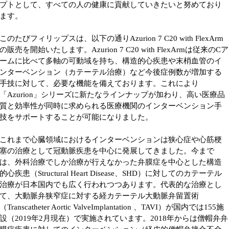
プトとして、すべての人の健康に貢献していきたいと努めており
ます。
このたびフィリップスは、以下の通りAzurion 7 C20 with FlexArm
の販売を開始いたします。Azurion 7 C20 with FlexArmは従来のCア
ームに比べて多軸の可動域を持ち、構造的心疾患や末梢血管のイ
ンターベンション（カテーテル治療）など今後症例数が増加する
手技に対して、必要な機能を備えております。これにより
「Azurion」シリーズに新たなラインナップが加わり、高い医療品
質と効率性が同時に求められる医療機関のインターベンション手
技をサポートすることが可能になりました。
これまで心臓領域におけるインターベンションは狭心症や心筋梗
塞の治療として冠動脈疾患を中心に発展してきました。今まで
は、外科治療でしか治療が行えなかった弁膜症を中心とした構造
的心疾患（Structural Heart Disease、SHD）に対してのカテーテル
治療が日本国内でも広く行われつつあります。代表的な治療とし
て、大動脈弁狭窄症に対する経カテーテル大動脈弁留置術
（Transcatheter Aortic ValveImplantation 、TAVI）が国内では155施
設（2019年2月現在）で実施されています。2018年からは僧帽弁弁