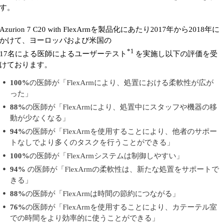
す。
Azurion 7 C20 with FlexArmを製品化にあたり2017年から2018年に
かけて、ヨーロッパおよび米国の
*1
17名による医師によるユーザーテスト
を実施し以下の評価を受
けております。
100%
の医師が「FlexArmにより、処置における柔軟性が広が
った」
88%
の医師が「FlexArmにより、処置中にスタッフや機器の移
動が少なくなる」
94%
の医師が「FlexArmを使用することにより、他者のサポー
トなしでより多くのタスクを行うことができる」
100%
の医師が「FlexArmシステムは制御しやすい」
94%
の医師が「FlexArmの柔軟性は、新たな処置をサポートで
きる」
88%
の医師が「FlexArmは時間の節約につながる」
76%
の医師が「FlexArmを使用することにより、カテーテル室
での時間をより効率的に使うことができる」