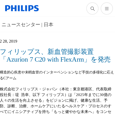
ニュースセンター | 日本
2 28, 2019
フィリップス、新血管撮影装置
「Azurion 7 C20 with FlexArm」を発売
構造的心疾患や末梢血管のインターベンションなど手技の多様化に応え
るCアーム
株式会社フィリップス・ジャパン（本社：東京都港区、代表取締
役社長：堤 浩幸、以下 フィリップス）は「2025年までに30億の
人々の生活を向上させる」をビジョンに掲げ、健康な生活、予
防、診断、治療、ホームケアにいたるヘルスケア・プロセスのす
べてにイニシアティブを持ち「もっと健やかな未来へ」をコンセ