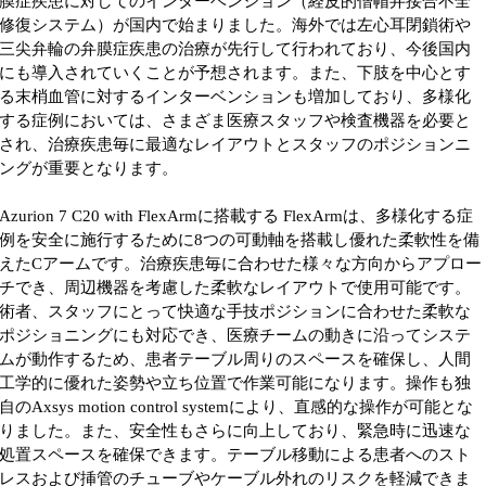
膜症疾患に対してのインターベンション（経皮的僧帽弁接合不全
修復システム）が国内で始まりました。海外では左心耳閉鎖術や
三尖弁輪の弁膜症疾患の治療が先行して行われており、今後国内
にも導入されていくことが予想されます。また、下肢を中心とす
る末梢血管に対するインターベンションも増加しており、多様化
する症例においては、さまざま医療スタッフや検査機器を必要と
され、治療疾患毎に最適なレイアウトとスタッフのポジションニ
ングが重要となります。
Azurion 7 C20 with FlexArmに搭載する FlexArmは、多様化する症
例を安全に施行するために8つの可動軸を搭載し優れた柔軟性を備
えたCアームです。治療疾患毎に合わせた様々な方向からアプロー
チでき、周辺機器を考慮した柔軟なレイアウトで使用可能です。
術者、スタッフにとって快適な手技ポジションに合わせた柔軟な
ポジショニングにも対応でき、医療チームの動きに沿ってシステ
ムが動作するため、患者テーブル周りのスペースを確保し、人間
工学的に優れた姿勢や立ち位置で作業可能になります。操作も独
自のAxsys motion control systemにより、直感的な操作が可能とな
りました。また、安全性もさらに向上しており、緊急時に迅速な
処置スペースを確保できます。テーブル移動による患者へのスト
レスおよび挿管のチューブやケーブル外れのリスクを軽減できま