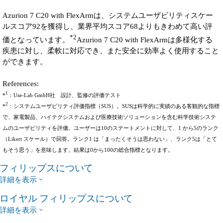
Azurion 7 C20 with FlexArmは、システムユーザビリティスケー
ルスコア92を獲得し、業界平均スコア68よりもきわめて高い評
*2
価となっています。
Azurion 7 C20 with FlexArmは多様化する
疾患に対し、柔軟に対応でき、また安全に効率よく使用すること
ができます。
References:
1
*
：Use-Lab GmbH社 設計、監修の評価テスト
2
*
：システムユーザビリティ評価指標（SUS）。SUSは科学的に実績のある客観的な指標
で、家電製品、ハイテクシステムおよび医療技術ソリューションを含む科学技術システ
ムのユーザビリティを評価。ユーザーは10のステートメントに対して、1 から5のランク
（Likert スケール）で回答。ランク1 は「まったくそうは思わない」、ランク5は「とて
もそう思う」を意味します。結果は0から100の総合指標となります。
フィリップスについて
詳細を表示
ロイヤル フィリップスについて
詳細を表示