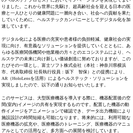
のヘルスケアプロセス）においてイノベーションを実現してまい
りました。これから世界に先駆け、超高齢社会を迎える日本の医
療と一人ひとりの健康問題に一層向き合い、社会への貢献を果た
していくために、ヘルステックカンパニーとしてデジタル化を加
速しています。
デジタル化による医療の充実や患者様の負担軽減、健康社会の実
現に向け、有意義なソリューションを提供していくとともに、あ
らゆる医療関係機関や他業種の方々とのエコシステムにより、ヘ
ルスケアの未来に向け新しい価値創造に努めておりますが、この
たびその一環とし、富士ソフト株式会社（本社：神奈川県横浜
市、代表取締役 社長執行役員：坂下 智保）との提携により、
AR（HoloLensを活用）によるヘルステック・ソリューションを
実現しましたので、以下の通りお知らせいたします。
このサービスは、大型医療機器を導入する際に、機器配置後の空
間(室内)イメージの共有を実現するものです。配置した機器の動
作イメージをアニメーションで確認でき、データ出力機能により
施設設計の時間短縮も可能になります。将来的には、利用可能な
医療機器の拡充や、医療機器のトレーニング、医療機器のマニュ
アルとしての活用など、多方面への展開を検討しています。