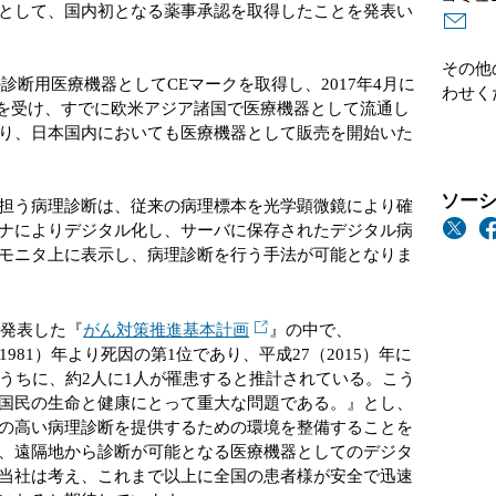
として、国内初となる薬事承認を取得したことを発表い
その他
外診断用医療機器としてCEマークを取得し、2017年4月に
わせく
て認可を受け、すでに欧米アジア諸国で医療機器として流通し
り、日本国内においても医療機器として販売を開始いた
ソーシ
担う病理診断は、従来の病理標本を光学顕微鏡により確
ナによりデジタル化し、サーバに保存されたデジタル病
モニタ上に表示し、病理診断を行う手法が可能となりま
に発表した『
がん対策推進基本計画
』の中で、
981）年より死因の第1位であり、平成27（2015）年に
のうちに、約2人に1人が罹患すると推計されている。こう
国民の生命と健康にとって重大な問題である。』とし、
の高い病理診断を提供するための環境を整備することを
、遠隔地から診断が可能となる医療機器としてのデジタ
当社は考え、これまで以上に全国の患者様が安全で迅速