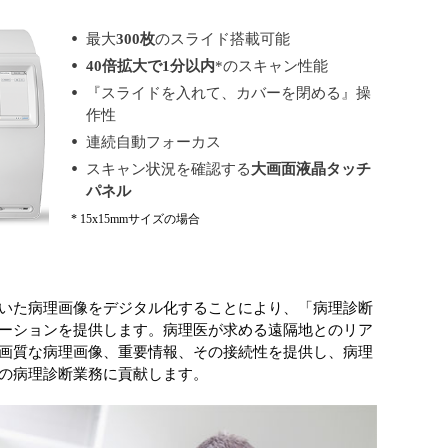
最大
300枚
のスライド搭載可能
40倍拡大で1分以内
*のスキャン性能
『スライドを入れて、カバーを閉める』操
作性
連続自動フォーカス
スキャン状況を確認する
大画面液晶タッチ
パネル
* 15x15mmサイズの場合
いた病理画像をデジタル化することにより、「病理診断
ーションを提供します。病理医が求める遠隔地とのリア
画質な病理画像、重要情報、その接続性を提供し、病理
の病理診断業務に貢献します。