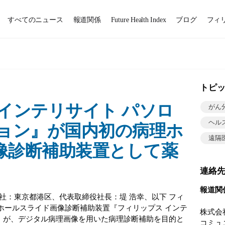
すべてのニュース
報道関係
Future Health Index
ブログ
フィ
トピ
インテリサイト パソロ
がん
ヘル
ション』が国内初の病理ホ
遠隔
像診断補助装置として薬
連絡
報道関
社：東京都港区、代表取締役社長：堤 浩幸、以下 フィ
病理ホールスライド画像診断補助装置『フィリップス インテ
株式会
ン』が、デジタル病理画像を用いた病理診断補助を目的と
コミュ