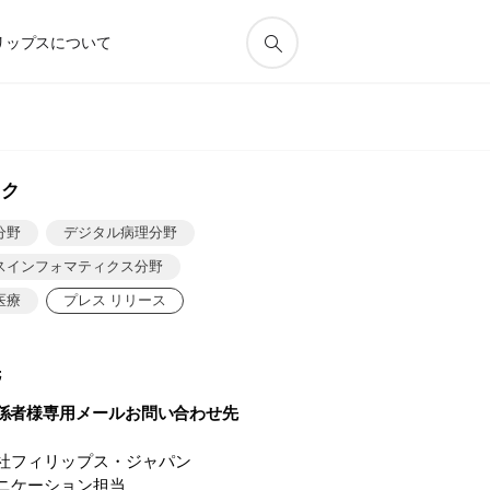
リップスについて
ック
分野
デジタル病理分野
スインフォマティクス分野
医療
プレス リリース
先
係者様専用メールお問い合わせ先
社フィリップス・ジャパン
ニケーション担当