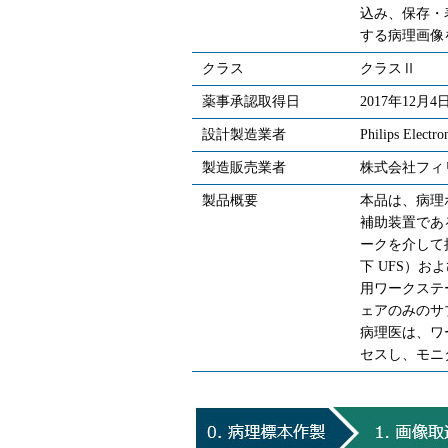
込み、保存・
する病理画像
クラス
クラスⅡ
薬事承認取得日
2017年12月4
設計製造業者
Philips Electro
製造販売業者
株式会社フィ
製品概要
本品は、病理
補助装置であ
ークを介して
下 UFS）お
用ワークステ
ェアのみのサ
病理医は、ワ
セスし、モニ