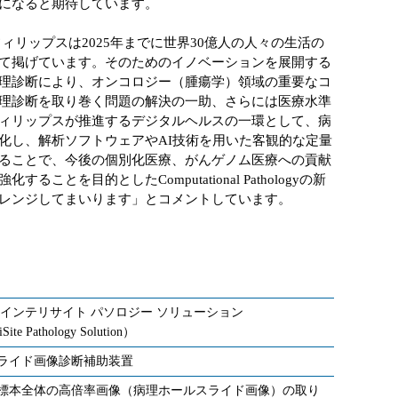
になると期待しています。
ィリップスは2025年までに世界30億人の人々の生活の
て掲げています。そのためのイノベーションを展開する
理診断により、オンコロジー（腫瘍学）領域の重要なコ
理診断を取り巻く問題の解決の一助、さらには医療水準
ィリップスが推進するデジタルヘルスの一環として、病
化し、解析ソフトウェアやAI技術を用いた客観的な定量
ることで、今後の個別化医療、がんゲノム医療への貢献
とを目的としたComputational Pathologyの新
レンジしてまいります」とコメントしています。
 インテリサイト パソロジー ソリューション
liSite Pathology Solution）
ライド画像診断補助装置
標本全体の高倍率画像（病理ホールスライド画像）の取り