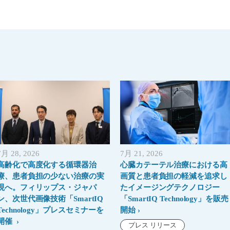
7月 28, 2026
7月 21, 2026
高齢化で高度化する循環器治
心臓カテーテル治療における高
療、患者負担の少ない治療の実
画質と患者負担の軽減を追求し
現へ。フィリップス・ジャパ
たイメージングテクノロジー
ン、次世代画像技術「SmartIQ
「SmartIQ Technology」を販売
Technology」プレスセミナーを
開始
開催
プレス リリース