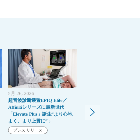
5月 26, 2026
4月 17, 2026
超音波診断装置EPIQ Elite／
MRIにおいて、なぜ今「性
Affinitiシリーズに最新世代
と同じくらい「レジリエン
「Elevate Plus」誕生“より心地
が重要なのか
よく、より上質に”
ブログ
プレス リリース