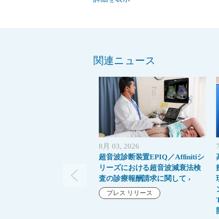
関連ニュース
8月 03, 2026
超音波診断装置EPIQ／Affinitiシ
リーズにおける超音波減衰法検
査の診療報酬請求に関して
プレス リリース