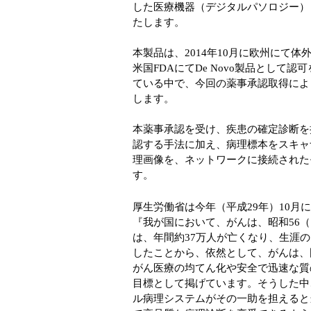
した医療機器（デジタルパソロジー）
たします。
本製品は、2014年10月に欧州にて体
米国FDAにてDe Novo製品とし
ている中で、今回の薬事承認取得によ
します。
本薬事承認を受け、疾患の確定診断を
認する手法に加え、病理標本をスキャ
理画像を、ネットワークに接続された
す。
厚生労働省は今年（平成29年）10月
『我が国において、がんは、昭和56（1
は、年間約37万人が亡くなり、生涯
したことから、依然として、がんは、
がん医療の均てん化や安全で迅速な質
目標として掲げています。そうした中
ル病理システムがその一助を担えると