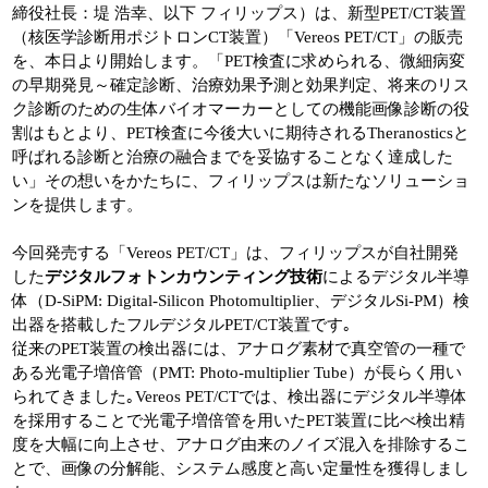
締役社長：堤 浩幸、以下 フィリップス）は、新型PET/CT装置
（核医学診断用ポジトロンCT装置）「Vereos PET/CT」の販売
を、本日より開始します。「PET検査に求められる、微細病変
の早期発見～確定診断、治療効果予測と効果判定、将来のリス
ク診断のための生体バイオマーカーとしての機能画像診断の役
割はもとより、PET検査に今後大いに期待されるTheranosticsと
呼ばれる診断と治療の融合までを妥協することなく達成した
い」その想いをかたちに、フィリップスは新たなソリューショ
ンを提供します。
今回発売する「Vereos PET/CT」は、フィリップスが自社開発
した
デジタルフォトンカウンティング技術
によるデジタル半導
体（D-SiPM: Digital-Silicon Photomultiplier、デジタルSi-PM）検
出器を搭載したフルデジタルPET/CT装置です｡
従来のPET装置の検出器には、アナログ素材で真空管の一種で
ある光電子増倍管（PMT: Photo-multiplier Tube）が長らく用い
られてきました｡Vereos PET/CTでは、検出器にデジタル半導体
を採用することで光電子増倍管を用いたPET装置に比べ検出精
度を大幅に向上させ、アナログ由来のノイズ混入を排除するこ
とで、画像の分解能、システム感度と高い定量性を獲得しまし