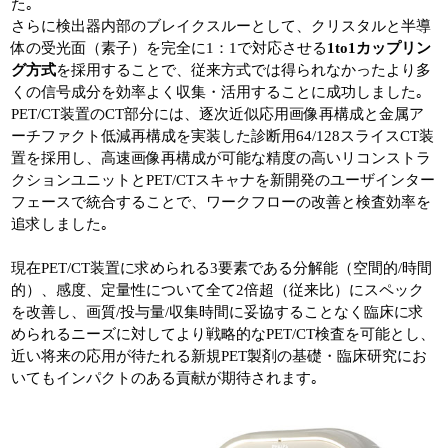
た｡
さらに検出器内部のブレイクスルーとして、クリスタルと半導
体の受光面（素子）を完全に1：1で対応させる
1to1カップリン
グ方式
を採用することで、従来方式では得られなかったより多
くの信号成分を効率よく収集・活用することに成功しました｡
PET/CT装置のCT部分には、逐次近似応用画像再構成と金属ア
ーチファクト低減再構成を実装した診断用64/128スライスCT装
置を採用し、高速画像再構成が可能な精度の高いリコンストラ
クションユニットとPET/CTスキャナを新開発のユーザインター
フェースで統合することで、ワークフローの改善と検査効率を
追求しました｡
現在PET/CT装置に求められる3要素である分解能（空間的/時間
的）、感度、定量性について全て2倍超（従来比）にスペック
を改善し、画質/投与量/収集時間に妥協することなく臨床に求
められるニーズに対してより戦略的なPET/CT検査を可能とし、
近い将来の応用が待たれる新規PET製剤の基礎・臨床研究にお
いてもインパクトのある貢献が期待されます｡