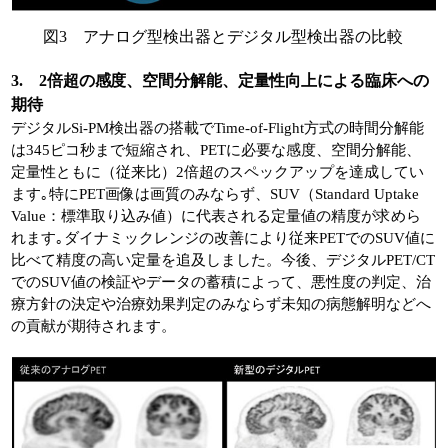
図3 アナログ型検出器とデジタル型検出器の比較
3. 2倍超の感度、空間分解能、定量性向上による臨床への
期待
デジタルSi-PM検出器の搭載でTime-of-Flight方式の時間分解能
は345ピコ秒まで短縮され、PETに必要な感度、空間分解能、
定量性ともに（従来比）2倍超のスペックアップを達成してい
ます｡特にPET画像は画質のみならず、SUV（Standard Uptake
Value：標準取り込み値）に代表される定量値の精度が求めら
れます｡ダイナミックレンジの改善により従来PETでのSUV値に
比べて精度の高い定量を追及しました。今後、デジタルPET/CT
でのSUV値の検証やデータの蓄積によって、悪性度の判定、治
療方針の決定や治療効果判定のみならず未知の病態解明などへ
の貢献が期待されます。