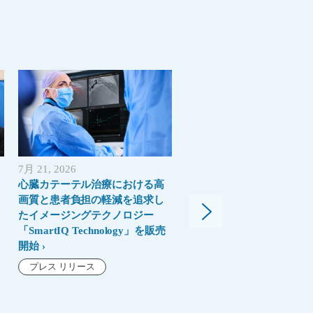
7月 21, 2026
5月 26, 2026
心臓カテーテル治療における高
超音波診断装置EPIQ Elite
画質と患者負担の軽減を追求し
Affinitiシリーズに最新世代
たイメージングテクノロジー
「Elevate Plus」誕生“よ
「SmartIQ Technology」を販売
よく、より上質に”
開始
プレス リリース
プレス リリース