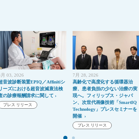
8月 03, 2026
7月 28, 2026
超音波診断装置EPIQ／Affinitiシ
高齢化で高度化する循環器治
リーズにおける超音波減衰法検
療、患者負担の少ない治療の実
査の診療報酬請求に関して
現へ。フィリップス・ジャパ
ン、次世代画像技術「SmartIQ
プレス リリース
Technology」プレスセミナーを
開催
プレス リリース