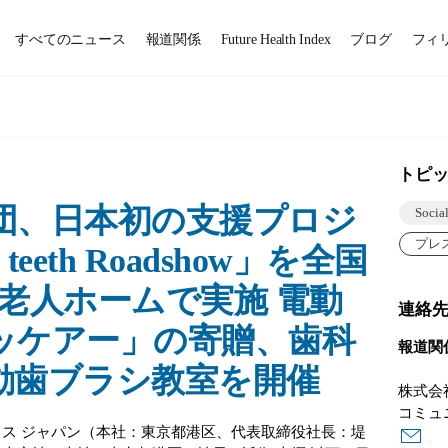
すべてのニュース
報道関係
Future Health Index
ブログ
フィ
トピ
団、日本初の支援プロジ
Socia
プレ
 teeth Roadshow」を全国
老人ホームで実施 電動
連絡
ッケアー」の寄贈、歯科
報道関
動歯ブラシ教室を開催
株式会
コミュ
クス ジャパン（本社：東京都港区、代表取締役社長：堤