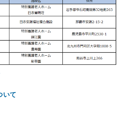
て
ついて