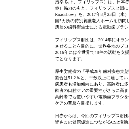
浩幸 以下、フィリップス）は、日本赤
赤）協力のもと、フィリップス財団による日
Roadshow」を、2017年8月2
国5カ所の特別養護老人ホームを訪問
所属の歯科衛生士による電動歯ブラ
フィリップス財団は、2014年にオ
させることを目的に、世界各地のプロ
2016年には全世界で48件の活動を
てとなります。
厚生労働省の「平成28年歯科疾患実態
割合は51.2％と、半数以上に達し
病患者も増加傾向にあり、高齢者に多
齢者の口腔ケアの重要性がさらに高ま
高齢者でも使いやすい電動歯ブラシを
ケアの普及を目指します。
日赤からは、今回のフィリップス財団
皆さまの健康促進につながるCSR活