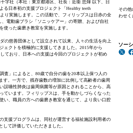
十字社（本社：東京都港区、社長：近衞 忠煇 以下、日
本初の支援プロジェクト「Healthy teeth
その他
3日（水）より実施します。この活動で、フィリップスは日赤の全
わせく
し、電動歯ブラシ「ソニッケアー」の寄贈、および自社
シを使った歯磨き教室を実施します。
ランダの慈善団体として設立されて以来、人々の生活を向上
ソーシ
ジェクトを積極的に支援してきました。2015年から
支援しており、日本への支援は今回のプロジェクトが初め
調査」によると、80歳で自分の歯を20本以上保つ人の
ています。一方で、残存歯数の増加に比例して高齢者の歯周
い誤嚥性肺炎は歯周病菌等が原因とされることから、高
っています。フィリップスは、手を動かしづらくなった
使い、職員の方への歯磨き教室を通じて、より良い口腔
の支援プログラムは、同社が運営する福祉施設利用者の
動として評価していただきました。