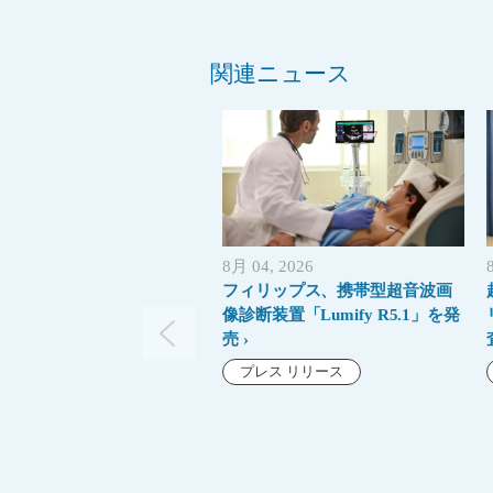
関連ニュース
8月 04, 2026
フィリップス、携帯型超音波画
像診断装置「Lumify R5.1」を発
売
プレス リリース