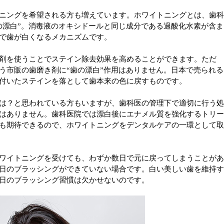
ニングを希望される方も増えています。ホワイトニングとは、歯
の漂白”。消毒液のオキシドールと同じ成分である過酸化水素が含ま
で歯が白くなるメカニズムです。
剤を使うことでステイン除去効果を高めることができます。ただ
う市販の歯磨き剤に“歯の漂白”作用はありません。日本で売られる
付いたステインを落として歯本来の色に戻すものです。
は？と思われている方もいますが、歯科医の管理下で適切に行う
はありません。歯科医院では漂白後にエナメル質を強化するトリ
も期待できるので、ホワイトニングをデンタルケアの一環として
ワイトニングを受けても、わずか数日で元に戻ってしまうことが
日のブラッシングができていない場合です。白い美しい歯を維持
日のブラッシング習慣は欠かせないのです。