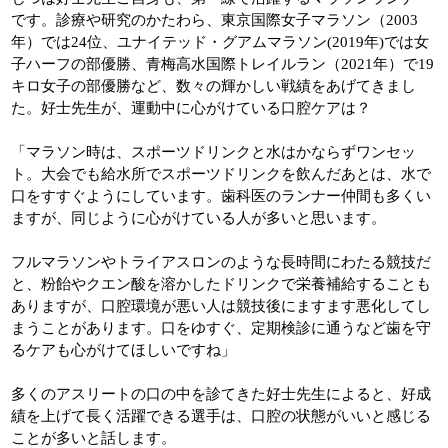
です。診療や研究のかたわら、東京国際女子マラソン（2003
年）では24位、ユナイテッド・グアムマラソン(2019年)では女
子ハーフの部優勝、青梅高水国際トレイルラン（2021年）で19
キロ女子の部優勝など、数々の輝かしい戦績をあげてきまし
た。好士先生が、運動中に心がけている口腔ケアは？
「マラソン時は、スポーツドリンクと水はかならずワンセッ
ト。大会でも給水所でスポーツドリンクを飲んだあとは、水で
口をすすぐようにしています。歯科医のランナー仲間も多くい
ますが、同じように心がけている人が多いと思います。
フルマラソンやトライアスロンのような長時間にわたる競技だ
と、粉飴やクエン酸を溶かしたドリンクで栄養補給することも
ありますが、口腔環境が悪い人は競技後にますます悪化してし
まうことがあります。口をゆすぐ、定期検診に通うなど歯を守
るケアも心がけてほしいですね」
多くのアスリートの口の中を診てきた好士先生によると、好成
績を上げて長く活躍できる選手は、口腔の状態がいいと感じる
ことが多いと話します。