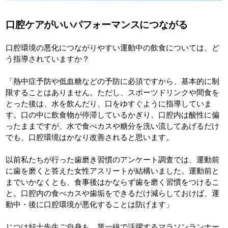
口腔ケアがいいパフォーマンスにつながる
口腔環境の悪化につながりやすい運動中の飲食については、ど
う指導されていますか？
「熱中症予防や低血糖などの予防に必須ですから、基本的に制
限することはありません。ただし、スポーツドリンクや間食を
とった後は、水を飲んだり、口をゆすぐように指導していま
す。口の中に飲食物が停滞しているかぎり、口腔内は酸性に偏
ったままですが、水で食べカスや糖分を洗い流してあげるだけ
でも、口腔環境はかなり改善されると思います。
以前私たちが行った歯磨き習慣のアンケート調査では、運動前
に歯を磨くと答えた女性アスリートが結構いました。運動前と
までいかなくとも、食事後はかならず歯を磨く習慣をつけるこ
と。口腔内の食べカスや歯垢をできるだけ減らしておけば、運
動中・後に口腔環境が悪化することは防げます」
じつは好士先生ご自身も、第一線で活躍するマラソンランナー