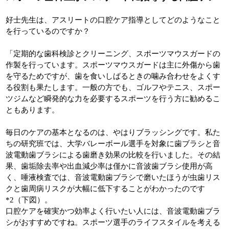
好士先生は、アスリートの口腔ケア指導としてどのようなこと
を行っているのですか？
「定期的な歯科検診とクリーニング、スポーツマウスガードの
作製を行っています。スポーツマウスガードは主に外傷から歯
を守るためですが、歯を食いしばるときの噛み合わせをよくす
る役割も果たします。一般の方でも、ゴルフやテニス、スポー
ツジムなど瞬発的な力を必要するスポーツを行う方に勧めるこ
ともあります。
毎日のケアの基本となるのは、やはりブラッシングです。私た
ちの研究班では、大学バレーボール選手を対象に歯ブラシと音
波電動歯ブラシによる歯磨き効果の比較を行いました。その結
果、歯垢除去率や出血減少率は僅かに音波歯ブラシ使用が高
く、唾液検査では、音波電動歯ブラシで磨いたほうが虫歯リス
クと歯周病リスクが大幅に低下することがわかったのです
*2（下図）。
口腔ケアを確実かつ効率よく行いたい人には、音波電動歯ブラ
シがおすすめですね。スポーツ選手のライフスタイルを考える