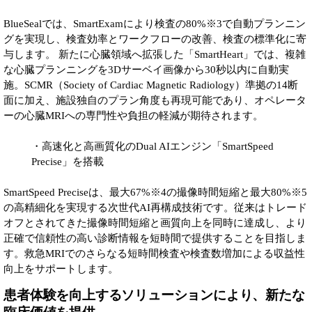
BlueSealでは、SmartExamにより検査の80%※3で自動プランニン
グを実現し、検査効率とワークフローの改善、検査の標準化に寄
与します。 新たに心臓領域へ拡張した「SmartHeart」では、複雑
な心臓プランニングを3Dサーベイ画像から30秒以内に自動実
施。SCMR（Society of Cardiac Magnetic Radiology）準拠の14断
面に加え、施設独自のプラン角度も再現可能であり、オペレータ
ーの心臓MRIへの専門性や負担の軽減が期待されます。
・高速化と高画質化のDual AIエンジン「SmartSpeed
Precise」を搭載
SmartSpeed Preciseは、最大67%※4の撮像時間短縮と最大80%※5
の高精細化を実現する次世代AI再構成技術です。従来はトレード
オフとされてきた撮像時間短縮と画質向上を同時に達成し、より
正確で信頼性の高い診断情報を短時間で提供することを目指しま
す。救急MRIでのさらなる短時間検査や検査数増加による収益性
向上をサポートします。
患者体験を向上するソリューションにより、新たな