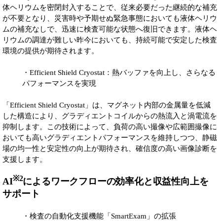
体ヘリウムを密閉封入することで、従来必要だった継続的な補充
が不要となり、災害時や予期せぬ緊急事態においても液体ヘリウ
ムの補充なしで、迅速に検査可能な状態へ復旧できます。液体ヘ
リウムの調達が難しい昨今においても、持続可能で安定した検査
環境の提供が期待されます。
・Efficient Shield Cryostat：熱バッファを向上し、さらなる
パフォーマンスを実現
「Efficient Shield Cryostat」は、マグネット内部の金属量を低減
した構造により、グラディエントコイルからの熱流入と渦電流を
抑制します。この技術によって、負荷の高い撮像や広範囲撮像に
おいても高いグラディエントパフォーマンスを維持しつつ、静磁
場の均一性と安定性の向上が期待され、確信度の高い画像診断を
支援します。
※2
AI
によるワークフローの効率化と収益性向上を
サポート
・検査の自動化支援機能「SmartExam」の拡張