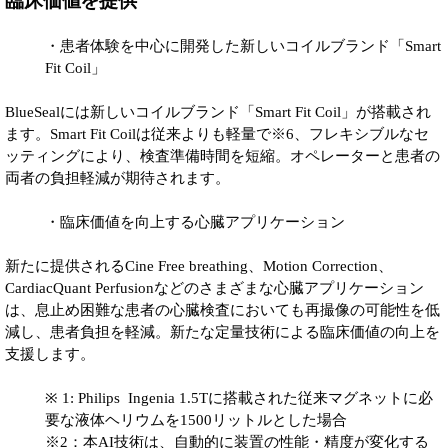
臨床価値を提供
・患者体験を中心に開発した新しいコイルブランド「Smart
Fit Coil」
BlueSealには新しいコイルブランド「Smart Fit Coil」が搭載され
ます。Smart Fit Coilは従来よりも軽量で※6、フレキシブルなセ
ッティングにより、検査準備時間を短縮。オペレーターと患者の
両者の負担軽減が期待されます。
・臨床価値を向上する心臓アプリケーション
新たに提供されるCine Free breathing、Motion Correction、
CardiacQuant Perfusionなどのさまざまな心臓アプリケーション
は、息止め困難な患者の心臓検査においても再撮像の可能性を低
減し、患者負担を軽減。新たな定量技術による臨床価値の向上を
支援します。
※ 1: Philips Ingenia 1.5Tに搭載された従来マグネットに必
要な液体ヘリウムを1500リットルとした場合
※2：本AI技術は、自動的に装置の性能・精度が変化する