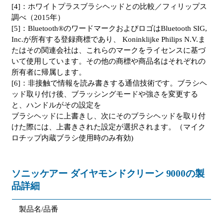
[4]：ホワイトプラスブラシヘッドとの比較／フィリップス
調べ（2015年）
[5]：Bluetooth®のワードマークおよびロゴはBluetooth SIG,
Inc.が所有する登録商標であり、 Koninklijke Philips N.V.ま
たはその関連会社は、これらのマークをライセンスに基づ
いて使用しています。その他の商標や商品名はそれぞれの
所有者に帰属します。
[6]：非接触で情報を読み書きする通信技術です。ブラシヘ
ッド取り付け後、ブラッシングモードや強さを変更する
と、ハンドルがその設定を
ブラシヘッドに上書きし、次にそのブラシヘッドを取り付
けた際には、上書きされた設定が選択されます。（マイク
ロチップ内蔵ブラシ使用時のみ有効)
ソニッケアー ダイヤモンドクリーン 9000の製
品詳細
製品名/品番