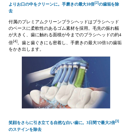
[2]
よりお口の中をクリーンに。手磨きの最大10倍
の歯垢を除
去
付属のプレミアムクリーンブラシヘッドはブラシヘッド
のベースに柔軟性のあるゴム素材を採用。毛先の振れ幅
が大きく、歯に触れる面積が今までのブラシヘッドの約4
[4]
倍
。歯と歯ぐきにも密着し、手磨きの最大10倍1の歯垢
をかき出します。
[3]
笑顔をさらに引き立てる自然な白い歯に。3日間で最大2倍
のステインを除去