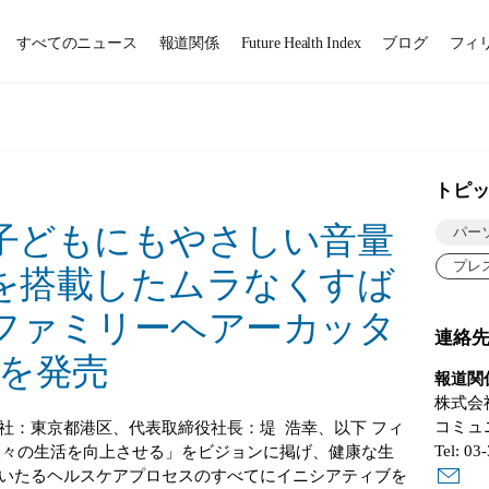
すべてのニュース
報道関係
Future Health Index
ブログ
フィ
トピ
子どもにもやさしい音量
パー
プレ
を搭載したムラなくすば
ファミリーヘアーカッタ
連絡
7」を発売
報道関
株式会
コミュ
社：東京都港区、代表取締役社長：堤 浩幸、以下 フィ
Tel: 03
の人々の生活を向上させる」をビジョンに掲げ、健康な生
いたるヘルスケアプロセスのすべてにイニシアティブを