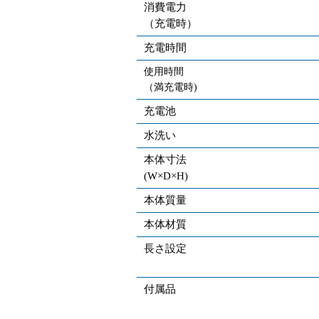
消費電力
（充電時）
充電時間
使用時間
（満充電時)
充電池
水洗い
本体寸法
(W×D×H)
本体質量
本体材質
長さ設定
付属品