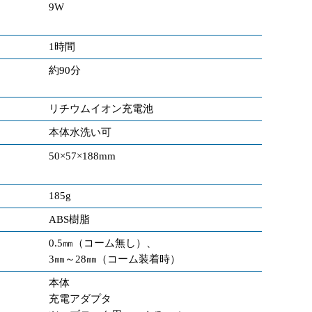
9W
1時間
約90分
リチウムイオン充電池
本体水洗い可
50×57×188mm
185g
ABS樹脂
0.5㎜（コーム無し）、
3㎜～28㎜（コーム装着時）
本体
充電アダプタ