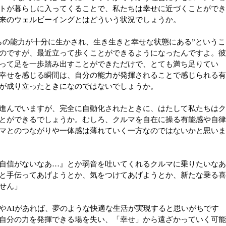
トが暮らしに入ってくることで、私たちは幸せに近づくことがで
来のウェルビーイングとはどういう状況でしょうか。
らの能力が十分に生かされ、生き生きと幸せな状態にある”というこ
のですが、最近立って歩くことができるようになったんですよ。
って足を一歩踏み出すことができただけで、とても満ち足りてい
幸せを感じる瞬間は、自分の能力が発揮されることで感じられる
が成り立ったときになのではないでしょうか。
進んでいますが、完全に自動化されたときに、はたして私たちは
とができるでしょうか。むしろ、クルマを自在に操る有能感や自
マとのつながりや一体感は薄れていく一方なのではないかと思い
自信がないなあ…』とか弱音を吐いてくれるクルマに乗りたいな
と手伝ってあげようとか、気をつけてあげようとか、新たな乗る
せん」
やAIがあれば、夢のような快適な生活が実現すると思いがちです
自分の力を発揮できる場を失い、「幸せ」から遠ざかっていく可