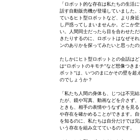
「ロボット的な存在は私たちの生活に
話す自動販売機が登場していました。
ているヒト型ロボットなど、より身近
し戸惑ってしまいませんか。どこか空
い。人間同士だったら目を合わせただ
きたりするのに、ロボットはなぜそれ
ンのありかを探ってみたいと思ったの
たしかにヒト型ロボットとの会話はど
は“ロボットのキモチ”など想像つき
ボット”は、いつのまにかその壁を超
のでしょうか？
「私たち人間の身体も、じつは不完結
たが、鏡や写真、動画などを介さず、
ときも、相手の表情やうなずきを見る
や存在を確かめることができます。自
を知るのに、私たちは自分だけでは完
いう存在を組み立てているのです。