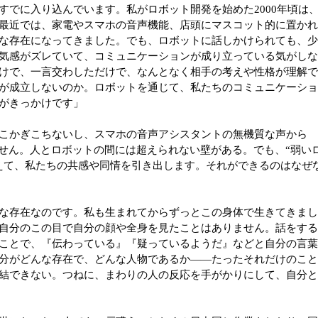
すでに入り込んでいます。私がロボット開発を始めた2000年頃は
最近では、家電やスマホの音声機能、店頭にマスコット的に置か
な存在になってきました。でも、ロボットに話しかけられても、
気感がズレていて、コミュニケーションが成り立っている気がし
けで、一言交わしただけで、なんとなく相手の考えや性格が理解
が成立しないのか。ロボットを通じて、私たちのコミュニケーシ
がきっかけです」
こかぎこちないし、スマホの音声アシスタントの無機質な声から
ません。人とロボットの間には超えられない壁がある。でも、“弱い
えて、私たちの共感や同情を引き出します。それができるのはなぜ
な存在なのです。私も生まれてからずっとこの身体で生きてきま
自分のこの目で自分の顔や全身を見たことはありません。話をす
ことで、『伝わっている』『疑っているようだ』などと自分の言
分がどんな存在で、どんな人物であるか――たったそれだけのこ
結できない。つねに、まわりの人の反応を手がかりにして、自分