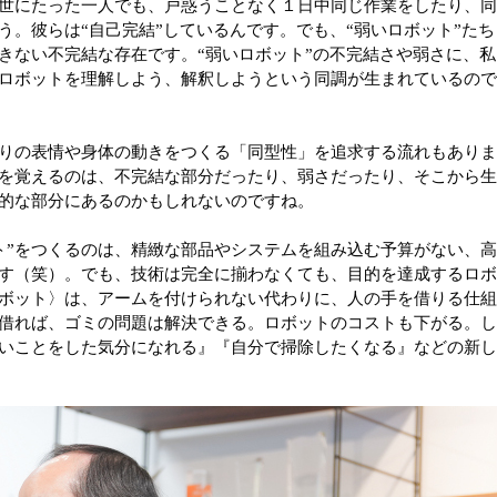
世にたった一人でも、戸惑うことなく１日中同じ作業をしたり、
う。彼らは“自己完結”しているんです。でも、“弱いロボット”たち
きない不完結な存在です。“弱いロボット”の不完結さや弱さに、私
ロボットを理解しよう、解釈しようという同調が生まれているの
りの表情や身体の動きをつくる「同型性」を追求する流れもあり
を覚えるのは、不完結な部分だったり、弱さだったり、そこから
的な部分にあるのかもしれないのですね。
ボット”をつくるのは、精緻な部品やシステムを組み込む予算がない、
す（笑）。でも、技術は完全に揃わなくても、目的を達成するロ
ボット〉は、アームを付けられない代わりに、人の手を借りる仕
借れば、ゴミの問題は解決できる。ロボットのコストも下がる。
いことをした気分になれる』『自分で掃除したくなる』などの新