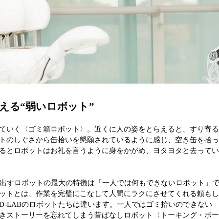
える“弱いロボット”
ていく〈ゴミ箱ロボット〉。近くに人の姿をとらえると、すり寄
トのしぐさから缶拾いを懇願されているように感じ、空き缶を拾
るとロボットはお礼を言うように身をかがめ、ヨタヨタと去って
創り出すロボットの最大の特徴は「一人では何もできないロボット」
ットとは、作業を完璧にこなして人間にラクにさせてくれる頼も
D-LABのロボットたちは違います。一人ではゴミ拾いのできない
きストーリーを忘れてしまう昔ばなしロボット〈トーキング・ボ