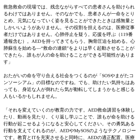
救急救命の現場では、残念ながらすべての患者さんを助けられ
るわけではありません。そのなかでも、患者さんが一命をとり
とめ、元気になっていく姿を見ることができたときは感無量と
しかいいようがありません。その役割を担えるのは、医療従事
者だけではありません。心肺停止を疑う。応援を呼ぶ（119番
通報含む）。AEDを持ってきてもらう。胸骨圧迫を始める。心
肺蘇生を始める―“救命の連鎖”をよりは早く起動させることが
できたら、誰もが人の命を助けることができる可能性がありま
す」
おたがいの命を守り合える社会をつくるのが「SOSやまがたコ
ンソーシアム」の目標なのですね。でも、助けたい気持ちはあ
っても、身近な人が倒れたら気が動転してしまうかもと感じる
人もいるかもしれません。
「それを変えていくのが教育の力です。AED救命講習を体験し
たり、動画を見たり、くり返し学ぶことで、誰もが命を助ける
行動が起こせるようになると安心してください。その勇気ある
行動を支えてくれるのが、AEDやMySOSのようなテクノロジー
です。教育とITを充実させると同時に、AEDの適正配置、医療