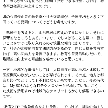
す。誰もがAEDを使った心肺蘇生法ができる社会になれば、救
命率は確実に向上するのです」
県の心肺停止者の救命率や社会復帰率が、全国平均を大きく下
回っている要因についてはどうお考えですか。
「県民性を考えると、山形県民は控えめで奥ゆかしい。それに
保守的なところもある。つまり、でしゃばることを嫌い、新し
いことをすぐに取り入れるのが慎重な傾向にあります。一方
で、社会が比較的同質で団結力があるので、同じ目標を共有す
れば、高い団結力を発揮できます。教育や啓発活動しだいで、
飛躍的に向上する可能性を秘めていると思います。
一方、地域的な事情としては、人口密度が高い地域と比較して
医療機関の数が少ないことが挙げられます。その点、地方は都
会と比べてどうしても不利になりがちです。ただし、今の時代
は、My SOSのようなITテクノロジーも登場している。こうし
た技術を活用すれば地域的なデメリットもかなり解消できるの
です」
“教育とIT”で救急救命をより身近にしていけば、県民の命はも