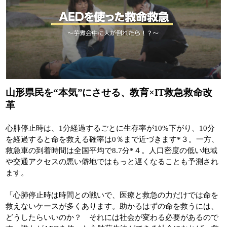
山形県民を“本気”にさせる、教育×IT救急救命改
革
心肺停止時は、1分経過するごとに生存率が10%下がり、10分
を経過すると命を救える確率は0％まで近づきます*３。一方、
救急車の到着時間は全国平均で8.7分*４。人口密度の低い地域
や交通アクセスの悪い僻地ではもっと遅くなることも予測され
ます。
「心肺停止時は時間との戦いで、医療と救急の力だけでは命を
救えないケースが多くあります。助かるはずの命を救うには、
どうしたらいいのか？ それには社会が変わる必要があるので