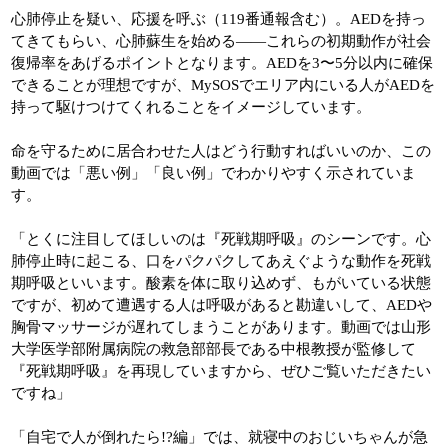
心肺停止を疑い、応援を呼ぶ（119番通報含む）。AEDを持っ
てきてもらい、心肺蘇生を始める――これらの初期動作が社会
復帰率をあげるポイントとなります。AEDを3〜5分以内に確保
できることが理想ですが、MySOSでエリア内にいる人がAEDを
持って駆けつけてくれることをイメージしています。
命を守るために居合わせた人はどう行動すればいいのか、この
動画では「悪い例」「良い例」でわかりやすく示されていま
す。
「とくに注目してほしいのは『死戦期呼吸』のシーンです。心
肺停止時に起こる、口をパクパクしてあえぐような動作を死戦
期呼吸といいます。酸素を体に取り込めず、もがいている状態
ですが、初めて遭遇する人は呼吸があると勘違いして、AEDや
胸骨マッサージが遅れてしまうことがあります。動画では山形
大学医学部附属病院の救急部部長である中根教授が監修して
『死戦期呼吸』を再現していますから、ぜひご覧いただきたい
ですね」
「自宅で人が倒れたら!?編」では、就寝中のおじいちゃんが急