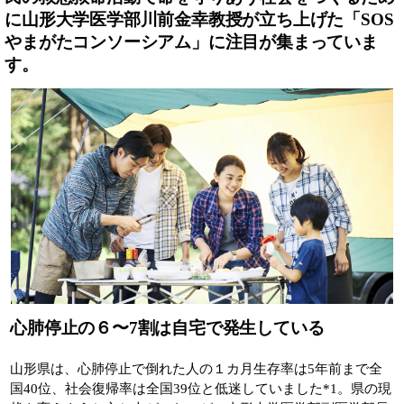
に山形大学医学部川前金幸教授が立ち上げた「SOS
やまがたコンソーシアム」に注目が集まっていま
す。
心肺停止の６〜7割は自宅で発生している
山形県は、心肺停止で倒れた人の１カ月生存率は5年前まで全
国40位、社会復帰率は全国39位と低迷していました*1。県の現