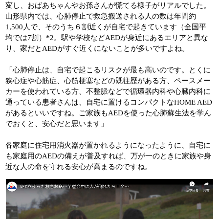
変し、おばあちゃんやお孫さんが慌てる様子がリアルでした。
山形県内では、心肺停止で救急搬送される人の数は年間約
1,500人で、そのうち６割近くが自宅で起きています（全国平
均では7割）*2。駅や学校などAEDが身近にあるエリアと異な
り、家だとAEDがすぐ近くにないことが多いですよね。
「心肺停止は、自宅で起こるリスクが最も高いのです。とくに
狭心症や心筋症、心筋梗塞などの既往歴がある方、ペースメー
カーを使われている方、不整脈などで循環器内科や心臓内科に
通っている患者さんは、自宅に置けるコンパクトなHOME AED
があるといいですね。ご家族もAEDを使った心肺蘇生法を学ん
でおくと、安心だと思います」
各家庭に住宅用消火器が置かれるようになったように、自宅に
も家庭用のAEDの備えが普及すれば、万が一のときに家族や身
近な人の命を守れる安心が高まるのですね。