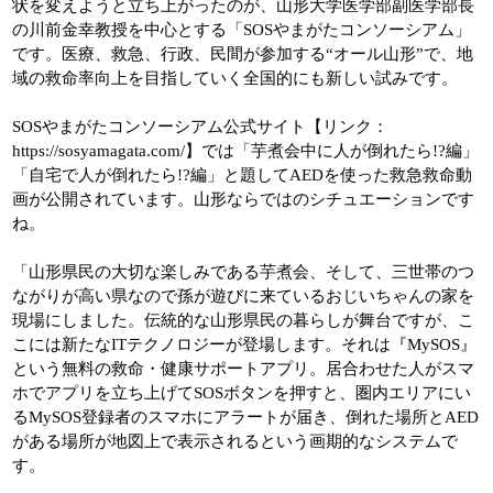
状を変えようと立ち上がったのが、山形大学医学部副医学部長
の川前金幸教授を中心とする「SOSやまがたコンソーシアム」
です。医療、救急、行政、民間が参加する“オール山形”で、地
域の救命率向上を目指していく全国的にも新しい試みです。
SOSやまがたコンソーシアム公式サイト【リンク：
https://sosyamagata.com/】では「芋煮会中に人が倒れたら!?編」
「自宅で人が倒れたら!?編」と題してAEDを使った救急救命動
画が公開されています。山形ならではのシチュエーションです
ね。
「山形県民の大切な楽しみである芋煮会、そして、三世帯のつ
ながりが高い県なので孫が遊びに来ているおじいちゃんの家を
現場にしました。伝統的な山形県民の暮らしが舞台ですが、こ
こには新たなITテクノロジーが登場します。それは『MySOS』
という無料の救命・健康サポートアプリ。居合わせた人がスマ
ホでアプリを立ち上げてSOSボタンを押すと、圏内エリアにい
るMySOS登録者のスマホにアラートが届き、倒れた場所とAED
がある場所が地図上で表示されるという画期的なシステムで
す。