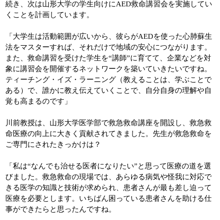
続き、次は山形大学の学生向けにAED救命講習会を実施してい
くことを計画しています。
「大学生は活動範囲が広いから、彼らがAEDを使った心肺蘇生
法をマスターすれば、それだけで地域の安心につながります。
また、救命講習を受けた学生を“講師”に育てて、企業などを対
象に講習会を開催するネットワークを築いていきたいですね。
ティーチング・イズ・ラーニング（教えることは、学ぶことで
ある）で、誰かに教え伝えていくことで、自分自身の理解や自
覚も高まるのです」
川前教授は、山形大学医学部で救急救命講座を開設し、救急救
命医療の向上に大きく貢献されてきました。先生が救急救命を
ご専門にされたきっかけは？
「私は“なんでも治せる医者になりたい”と思って医療の道を選
びました。救急救命の現場では、あらゆる病気や怪我に対応で
きる医学の知識と技術が求められ、患者さんが最も差し迫って
医療を必要とします。いちばん困っている患者さんを助ける仕
事ができたらと思ったんですね。