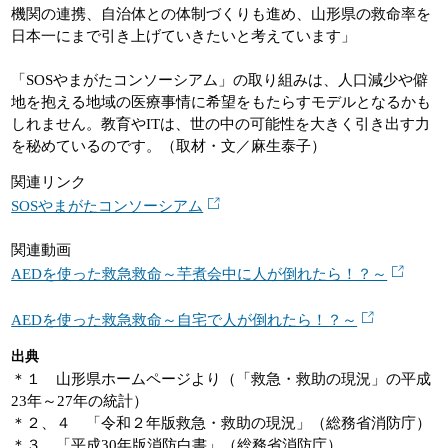
機関の連携、自治体との体制づくりも進め、山形県の救命率を
日本一にまで引き上げていきたいと考えています」
「SOSやまがたコンソーシアム」の取り組みは、人口減少や僻
地を抱える地域の医療事情に希望をもたらすモデルとなるかも
しれません。教育やITは、世の中の可能性を大きく引き出す力
を秘めているのです。（取材・文／麻生泰子）
関連リンク
SOSやまがたコンソーシアム
関連動画
AEDを使った救急救命～芋煮会中に人が倒れたら！？～
AEDを使った救急救命～自宅で人が倒れたら！？～
出典
＊１ 山形県ホームページより（「救急・救助の現況」の平成
23年～27年の統計）
＊２、４ 「令和２年版救急・救助の現況」（総務省消防庁）
＊３ 「平成30年版消防白書」（総務省消防庁）