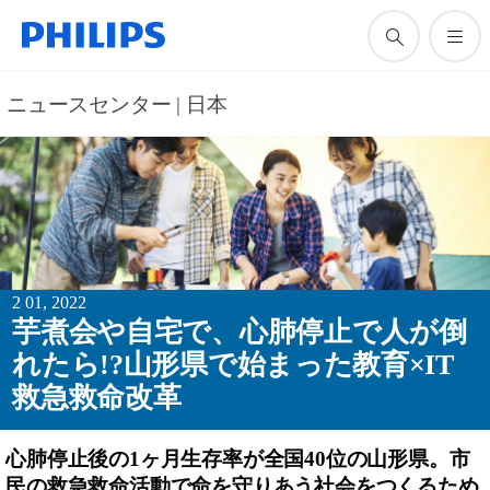
ニュースセンター | 日本
2 01, 2022
芋煮会や自宅で、心肺停止で人が倒
れたら!?山形県で始まった教育×IT
救急救命改革
心肺停止後の1ヶ月生存率が全国40位の山形県。市
民の救急救命活動で命を守りあう社会をつくるため