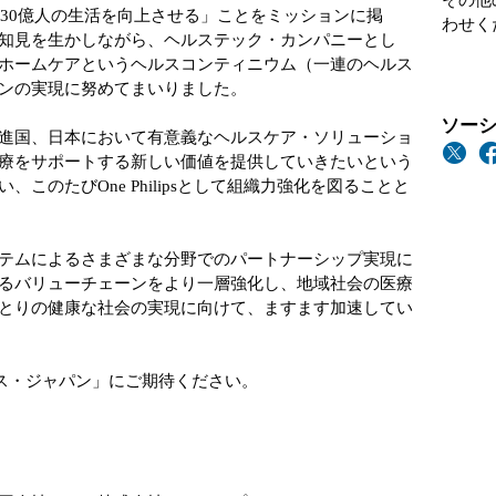
その他
間30億人の生活を向上させる」ことをミッションに掲
わせく
知見を生かしながら、ヘルステック・カンパニーとし
ホームケアというヘルスコンティニウム（一連のヘルス
ンの実現に努めてまいりました。
ソーシ
進国、日本において有意義なヘルスケア・ソリューショ
療をサポートする新しい価値を提供していきたいという
このたびOne Philipsとして組織力強化を図ることと
テムによるさまざまな分野でのパートナーシップ実現に
るバリューチェーンをより一層強化し、地域社会の医療
とりの健康な社会の実現に向けて、ますます加速してい
プス・ジャパン」にご期待ください。