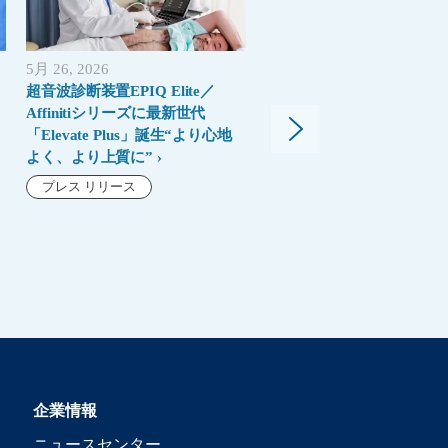
5月 26, 2026
4月 17, 2026
超音波診断装置EPIQ Elite／
MRIにおいて、なぜ今「性
Affinitiシリーズに最新世代
と同じくらい「レジリエン
「Elevate Plus」誕生“より心地
が重要なのか
よく、より上質に”
ブログ
プレス リリース
企業情報
ニュースセンター