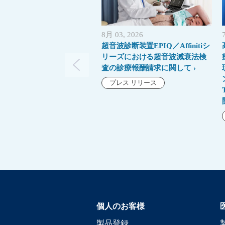
8月 03, 2026
超音波診断装置EPIQ／Affinitiシ
リーズにおける超音波減衰法検
査の診療報酬請求に関して
プレス リリース
個人のお客様
製品登録