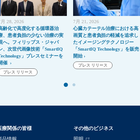
7月 28, 2026
7月 21, 2026
高齢化で高度化する循環器治
心臓カテーテル治療における高
療、患者負担の少ない治療の実
画質と患者負担の軽減を追求し
現へ。フィリップス・ジャパ
たイメージングテクノロジー
ン、次世代画像技術「SmartIQ
「SmartIQ Technology」を販売
Technology」プレスセミナーを
開始
開催
プレス リリース
プレス リリース
医療関係の皆様
その他のビジネス
製品情報
照明