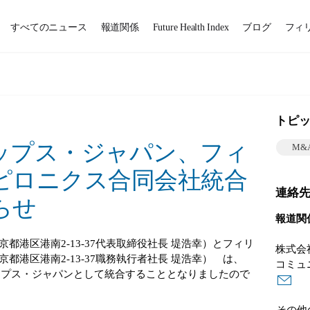
すべてのニュース
報道関係
Future Health Index
ブログ
フィ
トピ
ップス・ジャパン、フィ
M&
ピロニクス合同会社統合
連絡
らせ
報道関
都港区港南2-13-37代表取締役社長 堤浩幸）とフィリ
株式会
都港区港南2-13-37職務執行者社長 堤浩幸） は、
コミュ
リップス・ジャパンとして統合することとなりましたので