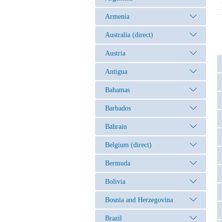
Armenia
Australia (direct)
Austria
Antigua
Bahamas
Barbados
Bahrain
Belgium (direct)
Bermuda
Bolivia
Bosnia and Herzegovina
Brazil