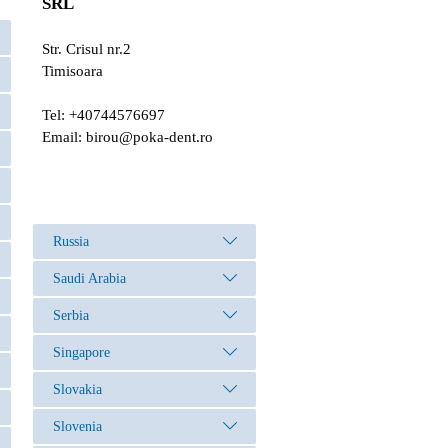
SRL
Str. Crisul nr.2
Timisoara
Tel: +40744576697
Email:
birou@poka-dent.ro
Russia
Saudi Arabia
Serbia
Singapore
Slovakia
Slovenia