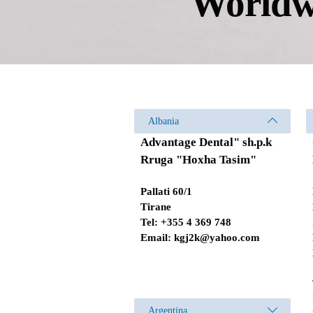
Worldw
Albania
Advantage Dental" sh.p.k
Rruga "Hoxha Tasim"
Pallati 60/1
Tirane
Tel: +355 4 369 748
Email:
kgj2k@yahoo.com
Argentina