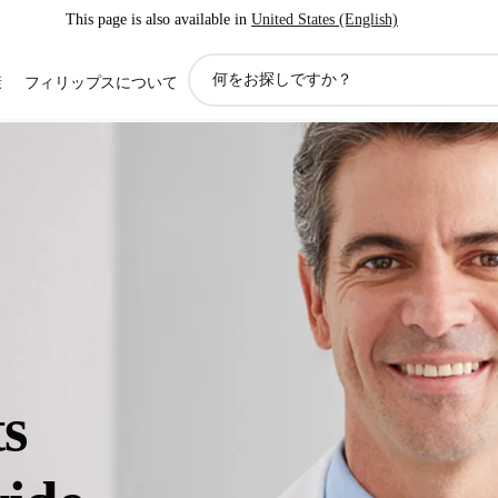
This page is also available in
United States (English)
ア
康
フィリップスについて
イ
コ
ン
サ
ポ
ー
ト
検
索
s