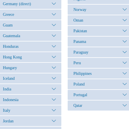
Germany (direct)
Norway
Greece
Oman
Guam
Pakistan
Guatemala
Panama
Honduras
Paraguay
Hong Kong
Peru
Hungary
Philippines
Iceland
Poland
India
Portugal
Indonesia
Qatar
Italy
Jordan