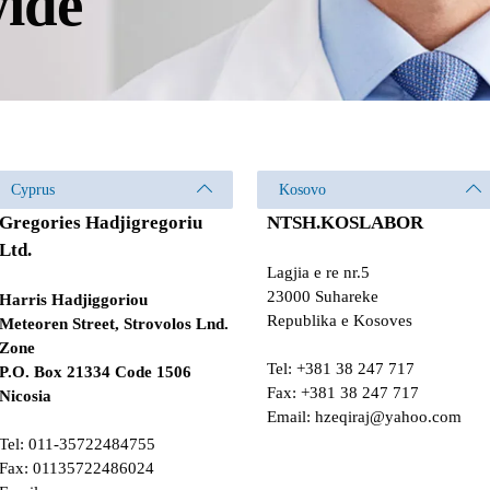
ide
Cyprus
Kosovo
Gregories Hadjigregoriu
NTSH.KOSLABOR
Ltd.
Lagjia e re nr.5
23000 Suhareke
Harris Hadjiggoriou
Republika e Kosoves
Meteoren Street, Strovolos Lnd.
Zone
Tel: +381 38 247 717
P.O. Box 21334 Code 1506
Fax: +381 38 247 717
Nicosia
Email:
hzeqiraj@yahoo.com
Tel: 011-35722484755
Fax: 01135722486024