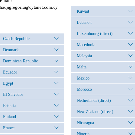
Email:
hadjigregoriu@cytanet.com.cy
Kuwait
Lebanon
Luxembourg (direct)
Czech Republic
Macedonia
Denmark
Malaysia
Dominican Republic
Malta
Ecuador
Mexico
Egypt
Morocco
El Salvador
Netherlands (direct)
Estonia
New Zealand (direct)
Finland
Nicaragua
France
Nigeria