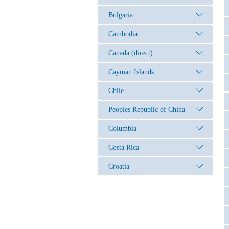
Bulgaria
Cambodia
Canada (direct)
Cayman Islands
Chile
Peoples Republic of China
Columbia
Costa Rica
Croatia