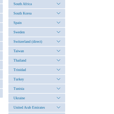
South Africa
South Korea
Spain
Sweden
Switzerland (direct)
Taiwan
Thailand
Trinidad
Turkey
Tunisia
Ukraine
United Arab Emirates