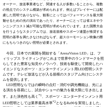
オーナー、放送事業者など、関連する人が多数いることから、複数
の視点でのシステム構築が求められます。例えばプレイヤーには配
慮した照明でありながら、観客にとってはパフォーマンスを最大限
魅せるための光の演出であったり、オーナーにとっては省エネやラ
ンニングコスト減が可能な照明が求められています。また国際大会
を行うようなスタジアムでは、放送規格やスポーツ連盟が推奨する
照明の基準を満たさなければならず、超スローモーション映像の際
にもちらつきのない照明が必要とされます。
今回、日本での展開を開始する「ArenaVision LED」は、フ
ィリップス ライティングがこれまで世界中のランドマークを照
らしてきた豊富な知見やノウハウ、技術を駆使して開発したハ
イエンドなスポーツ・エンターテインメント用LED照明システ
ムです。テレビ放送などが入る規模のスタジアム向けにシステ
ムを提供します。
LED照明ならではの瞬時の点灯・消灯や調光機能は、光によ
る演出を容易にし、試合やショーの魅力を最大限に引き出しま
*1
す。また演色性も高く
、スポーツ・エンターテインメント用
*2
LED照明としては業界最高水準
となるRa90を実現しました。