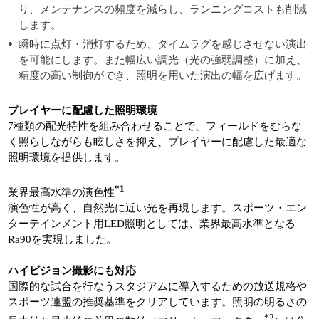
り、メンテナンスの頻度を減らし、ランニングコストも削減
します。
瞬時に点灯・消灯するため、タイムラグを感じさせない演出
を可能にします。また幅広い調光（光の強弱調整）に加え、
精度の高い制御ができ、照明を用いた演出の幅を広げます。
プレイヤーに配慮した照明環境
7種類の配光特性を組み合わせることで、フィールドをむらな
く照らしながらも眩しさを抑え、プレイヤーに配慮した最適な
照明環境を提供します。
*1
業界最高水準の演色性
演色性が高く、自然光に近い光を再現します。スポーツ・エン
ターテインメント用LED照明としては、業界最高水準となる
Ra90を実現しました。
ハイビジョン撮影にも対応
国際的な試合を行なうスタジアムに導入するための放送規格や
スポーツ連盟の推奨基準をクリアしています。照明の明るさの
*2