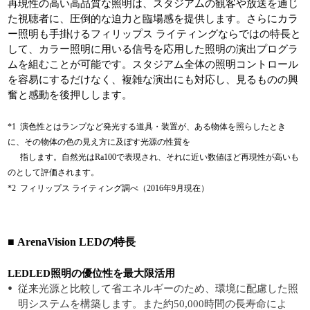
再現性の高い高品質な照明は、スタジアムの観客や放送を通じ
た視聴者に、圧倒的な迫力と臨場感を提供します。さらにカラ
ー照明も手掛けるフィリップス ライティングならではの特長と
して、カラー照明に用いる信号を応用した照明の演出プログラ
ムを組むことが可能です。スタジアム全体の照明コントロール
を容易にするだけなく、複雑な演出にも対応し、見るものの興
奮と感動を後押しします。
*1 演色性とはランプなど発光する道具・装置が、ある物体を照らしたとき
に、その物体の色の見え方に及ぼす光源の性質を
指します。自然光はRa100で表現され、それに近い数値ほど再現性が高いも
のとして評価されます
。
*2 フィリップス ライティング調べ（2016年9月現在）
■ ArenaVision LEDの特長
LEDLED照明の優位性を最大限活
用
従来光源と比較して省エネルギーのため、環境に配慮した照
明システムを構築します。また約50,000時間の長寿命によ