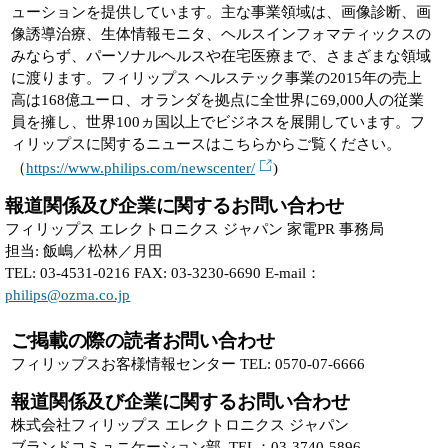
ューションを提供しています。主な事業領域は、画像診断、画
像誘導治療、生体情報モニタ、ヘルスインフォマティックスの
みならず、パーソナルヘルスや在宅医療まで、さまざまな領域
に渡ります。フィリップス ヘルステック事業の2015年の売上
高は168億ユーロ、オランダを拠点に全世界に69,000人の従業
員を擁し、世界100ヵ国以上でビジネスを展開しています。フ
ィリップスに関するニュースはこちらからご覧ください。
（
https://www.philips.com/newscenter/
)
報道関係及び企業に関するお問い合わせ
フィリップス エレクトロニクス ジャパン 家電PR 事務局
担当: 飯嶋／松林／月田
TEL: 03-4531-0216 FAX: 03-3230-6690 E-mail：
philips@ozma.co.jp
ご掲載の際の読者お問い合わせ
フィリップスお客様情報センター TEL: 0570-07-6666
報道関係及び企業に関するお問い合わせ
株式会社フィリップス エレクトロニクス ジャパン
ブランドコミュニケーション部 TEL：03-3740-5896