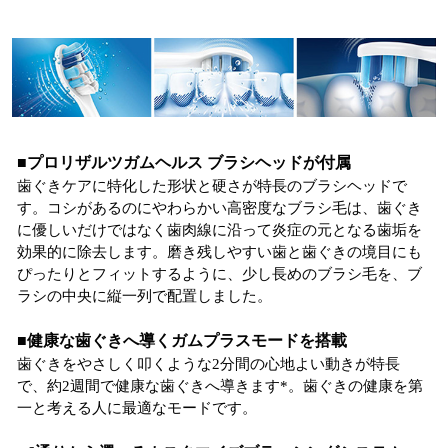
■プロリザルツガムヘルス ブラシヘッドが付属
歯ぐきケアに特化した形状と硬さが特長のブラシヘッドで
す。コシがあるのにやわらかい高密度なブラシ毛は、歯ぐき
に優しいだけではなく歯肉線に沿って炎症の元となる歯垢を
効果的に除去します。磨き残しやすい歯と歯ぐきの境目にも
ぴったりとフィットするように、少し長めのブラシ毛を、ブ
ラシの中央に縦一列で配置しました。
■健康な歯ぐきへ導くガムプラスモードを搭載
歯ぐきをやさしく叩くような2分間の心地よい動きが特長
で、約2週間で健康な歯ぐきへ導きます*。歯ぐきの健康を第
一と考える人に最適なモードです。