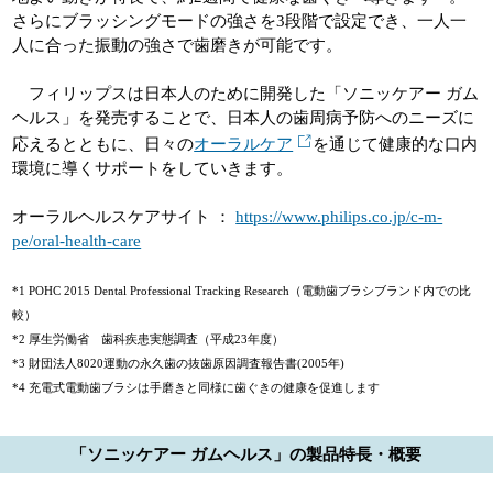
さらにブラッシングモードの強さを3段階で設定でき、一人一
人に合った振動の強さで歯磨きが可能です。
フィリップスは日本人のために開発した「ソニッケアー ガム
ヘルス」を発売することで、日本人の歯周病予防へのニーズに
応えるとともに、日々の
オーラルケア
を通じて健康的な口内
環境に導くサポートをしていきます。
オーラルヘルスケアサイト ：
https://www.philips.co.jp/c-m-
pe/oral-health-care
*1 POHC 2015 Dental Professional Tracking Research（電動歯ブラシブランド内での比
較）
*2 厚生労働省 歯科疾患実態調査（平成23年度）
*3 財団法人8020運動の永久歯の抜歯原因調査報告書(2005年)
*4 充電式電動歯ブラシは手磨きと同様に歯ぐきの健康を促進します
「ソニッケアー ガムヘルス」の製品特長・概要