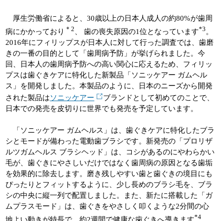
厚生労働省によると、30歳以上の日本人成人の約80%が歯周
＊2
*3
病にかかっており
、 歯の喪失原因の1位となっています
。
2016年にフィリップスが日本人に対して行った調査では、歯磨
きの一番の目的として「歯周病予防」が挙げられました。今
回、日本人の歯周病予防への高い関心に応えるため、フィリッ
プスは歯ぐきケアに特化した新製品「ソニッケアー ガムヘル
ス」を開発しました。本製品のように、日本のニーズから開発
された製品は
ソニッケアー
ブランドとして初めてのことで、
日本での発売を皮切りに世界でも発売を予定しています。
「ソニッケアー ガムヘルス」は、歯ぐきケアに特化したブラ
シとモードが備わった電動歯ブラシです。新発売の「プロリザ
ルツガムヘルス ブラシヘッド」は、コシがあるのにやわらかい
毛が、歯ぐきにやさしいだけではなく歯周病の原因となる歯垢
を効果的に除去します。磨き残しやすい歯と歯ぐきの境目にも
ぴったりとフィットするように、少し長めのブラシ毛を、ブラ
シの中央に縦一列で配置しました。また、新たに搭載した「ガ
ムプラスモード」は、歯ぐきをやさしく叩くような2分間の心
*4
地よい動きが特長で、約2週間で健康な歯ぐきへ導きます
。