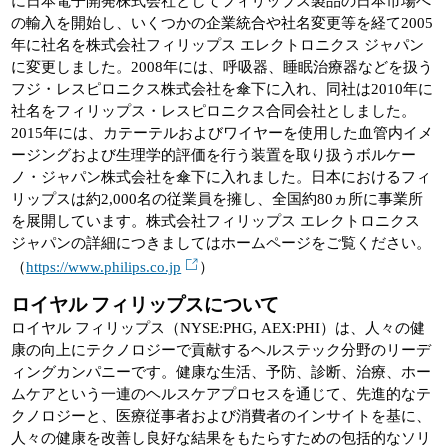
に日本電子開発株式会社としてフィリップス製品の日本市場へ
の輸入を開始し、いくつかの企業統合や社名変更等を経て2005
年に社名を株式会社フィリップス エレクトロニクス ジャパン
に変更しました。2008年には、呼吸器、睡眠治療器などを扱う
フジ・レスピロニクス株式会社を傘下に入れ、同社は2010年に
社名をフィリップス・レスピロニクス合同会社としました。
2015年には、カテーテルおよびワイヤーを使用した血管内イメ
ージングおよび生理学的評価を行う装置を取り扱うボルケー
ノ・ジャパン株式会社を傘下に入れました。日本におけるフィ
リップスは約2,000名の従業員を擁し、全国約80ヵ所に事業所
を展開しています。株式会社フィリップス エレクトロニクス
ジャパンの詳細につきましてはホームページをご覧ください。
（
https://www.philips.co.jp
）
ロイヤル フィリップスについて
ロイヤル フィリップス（NYSE:PHG, AEX:PHI）は、人々の健
康の向上にテクノロジーで貢献するヘルステック分野のリーデ
ィングカンパニーです。健康な生活、予防、診断、治療、ホー
ムケアという一連のヘルスケアプロセスを通じて、先進的なテ
クノロジーと、医療従事者および消費者のインサイトを基に、
人々の健康を改善し良好な結果をもたらすための包括的なソリ