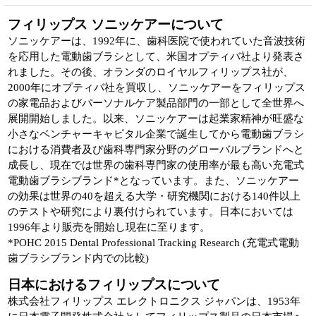
フィリップス ソニッケアーについて
ソニッケアーは、1992年に、歯科医院で使われていた音波技術
を応用した電動歯ブラシとして、米国オプティバ社より発表さ
れました。その後、オランダのロイヤルフィリップス社が、
2000年にオプティバ社を買収し、ソニッケアーをフィリップス
の家電品およびパーソナルケア製品部門の一部として全世界へ
展開開始しました。以来、ソニッケアーは起業家精神が旺盛な
小さなベンチャーキャピタル企業で誕生してから電動歯ブラシ
における消費者及び歯科専門家分野のグローバルブランドへと
成長し、現在では世界の歯科専門家の使用率が最も高い充電式
電動歯ブラシブランド*となっています。また、ソニッケアー
の効果は世界の40を超える大学・研究機関における140件以上
のテストや研究により裏付けられています。日本においては
1996年より販売を開始し現在に至ります。
*POHC 2015 Dental Professional Tracking Research (充電式電動
歯ブラシブランド内での比較)
日本におけるフィリップスについて
株式会社フィリップス エレクトロニクス ジャパンは、1953年