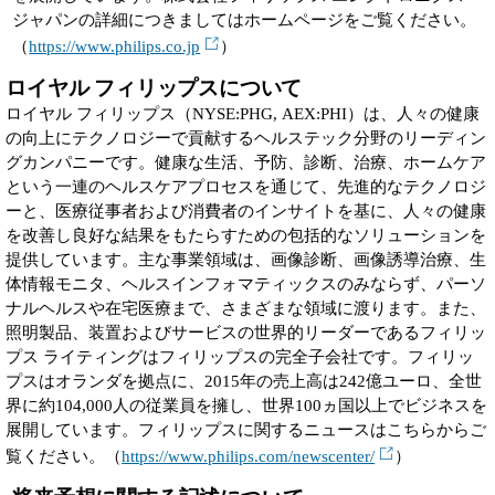
ジャパンの詳細につきましてはホームページをご覧ください。
（
https://www.philips.co.jp
）
ロイヤル フィリップスについて
ロイヤル フィリップス（NYSE:PHG, AEX:PHI）は、人々の健康
の向上にテクノロジーで貢献するヘルステック分野のリーディン
グカンパニーです。健康な生活、予防、診断、治療、ホームケア
という一連のヘルスケアプロセスを通じて、先進的なテクノロジ
ーと、医療従事者および消費者のインサイトを基に、人々の健康
を改善し良好な結果をもたらすための包括的なソリューションを
提供しています。主な事業領域は、画像診断、画像誘導治療、生
体情報モニタ、ヘルスインフォマティックスのみならず、パーソ
ナルヘルスや在宅医療まで、さまざまな領域に渡ります。また、
照明製品、装置およびサービスの世界的リーダーであるフィリッ
プス ライティングはフィリップスの完全子会社です。フィリッ
プスはオランダを拠点に、2015年の売上高は242億ユーロ、全世
界に約104,000人の従業員を擁し、世界100ヵ国以上でビジネスを
展開しています。フィリップスに関するニュースはこちらからご
覧ください。（
https://www.philips.com/newscenter/
）