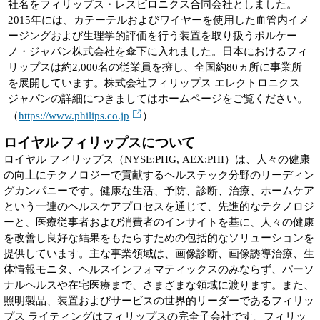
社名をフィリップス・レスピロニクス合同会社としました。
2015年には、カテーテルおよびワイヤーを使用した血管内イメ
ージングおよび生理学的評価を行う装置を取り扱うボルケー
ノ・ジャパン株式会社を傘下に入れました。日本におけるフィ
リップスは約2,000名の従業員を擁し、全国約80ヵ所に事業所
を展開しています。株式会社フィリップス エレクトロニクス
ジャパンの詳細につきましてはホームページをご覧ください。
（
https://www.philips.co.jp
）
ロイヤル フィリップスについて
ロイヤル フィリップス（NYSE:PHG, AEX:PHI）は、人々の健康
の向上にテクノロジーで貢献するヘルステック分野のリーディン
グカンパニーです。健康な生活、予防、診断、治療、ホームケア
という一連のヘルスケアプロセスを通じて、先進的なテクノロジ
ーと、医療従事者および消費者のインサイトを基に、人々の健康
を改善し良好な結果をもたらすための包括的なソリューションを
提供しています。主な事業領域は、画像診断、画像誘導治療、生
体情報モニタ、ヘルスインフォマティックスのみならず、パーソ
ナルヘルスや在宅医療まで、さまざまな領域に渡ります。また、
照明製品、装置およびサービスの世界的リーダーであるフィリッ
プス ライティングはフィリップスの完全子会社です。フィリッ