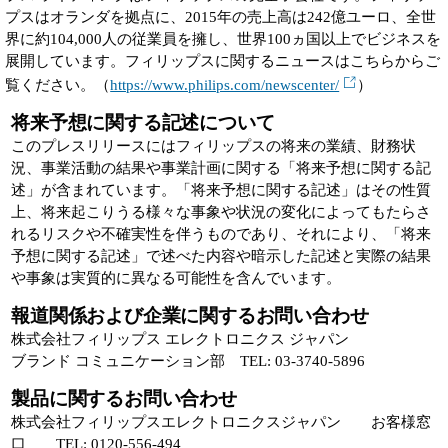
プスはオランダを拠点に、2015年の売上高は242億ユーロ、全世
界に約104,000人の従業員を擁し、世界100ヵ国以上でビジネスを
展開しています。フィリップスに関するニュースはこちらからご
覧ください。（
https://www.philips.com/newscenter/
）
将来予想に関する記述について
このプレスリリースにはフィリップスの将来の業績、財務状
況、事業活動の結果や事業計画に関する「将来予想に関する記
述」が含まれています。「将来予想に関する記述」はその性質
上、将来起こりうる様々な事象や状況の変化によってもたらさ
れるリスクや不確実性を伴うものであり、それにより、「将来
予想に関する記述」で述べた内容や暗示した記述と実際の結果
や事象は実質的に異なる可能性を含んでいます。
報道関係および企業に関するお問い合わせ
株式会社フィリップス エレクトロニクス ジャパン
ブランド コミュニケーション部 TEL: 03-3740-5896
製品に関するお問い合わせ
株式会社フィリップスエレクトロニクスジャパン お客様窓
口 TEL: 0120-556-494