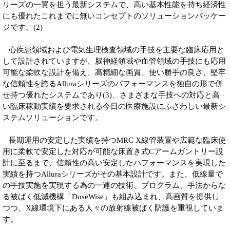
リーズの一翼を担う最新システムで、高い基本性能を持ち経済性
にも優れたこれまでに無いコンセプトのソリューションパッケー
ジです。(2)
心疾患領域および電気生理検査領域の手技を主要な臨床応用と
して設計されていますが、脳神経領域や血管領域の手技にも応用
可能な柔軟な設計を備え、高精細な画質、使い勝手の良さ、堅牢
な信頼性を誇るAlluraシリーズのパフォーマンスを独自の形で併
せ持つ優れたシステムであり(3)、さまざまな手技への対応と高
い臨床稼動実績を要求される今日の医療施設にふさわしい最新シ
ステムソリューションです。
長期運用の安定した実績を持つMRC X線管装置や広範な臨床使
用に柔軟で安定した対応が可能な床置き式Cアームガントリー設
計に至るまで、信頼性の高い安定したパフォーマンスを実現した
実績を持つAlluraシリーズがその基本設計です。また、低線量で
の手技実施を実現する為の一連の技術、プログラム、手法からな
る被ばく低減機構「DoseWise」も組み込まれ、高画質を提供し
つつ、X線環境下にある人々の放射線被ばく防護を重視していま
す。