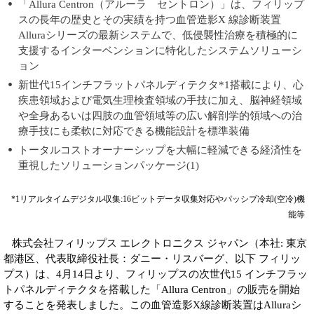
「Allura Centron（アルーラ セントロン）」は、フィリップ
スの長年の歴史とその実績を持つ血管造影X 線診断装置
Alluraシリーズの最新システムで、低侵襲性治療を積極的に
支援するインターベンションに特化したシステムソリューシ
ョン
新世代15インチフラットパネルディテクタ*1搭載により、心
疾患領域および電気生理検査領域の手技に加え、脳神経領域
や全身あるいは四肢の血管領域等の広い解剖学的領域への治
療手技にも柔軟に対応できる機能設計を標準装備
トータルコストオーナーシップを大幅に軽減できる経済性を
重視したソリューションパッケージ(1)
*1リアルタイムデジタル収集:16ビットデータ収集対応やパッシブ冷却(空冷)機
能等
株式会社フィリップス エレクトロニクス ジャパン（本社: 東京
都港区、代表取締役社長：ダニー・リスバーグ、以下 フィリッ
プス）は、4月14日より、フィリップスの次世代15 インチフラッ
トパネルディテクタを搭載した「Allura Centron」の販売を開始
することを発表しました。この血管造影X線診断装置はAlluraシ