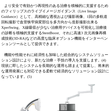
より安全で有効かつ再現性のある治療を積極的に支援するため
のフィリップスのライブイメージガイダンス（Live Image
Guidance）として、高精細な透視および撮影画像、1回の多軌道
回転撮影で血管狭窄病変部位を多方向から造影撮影出来る
XperSwing、X線吸収が少ない治療用デバイスを可視化し治療後
の診断を積極的支援するStentBoost、それに高速3 次元画像再構
成技術(3D-RA)などの高度な臨床オプション機能をインターベン
ションツールとして提供できます。
機能や性能それに経済性も加味した総合的なシステムソリュー
ション設計により、新たな治療・手技の導入を支援します。(4)
現状に即したシステムを長期的な運用も踏まえて提案し、将来的
な運用発展にも対応できる柔軟で経済的なソリューション設計に
なっています。(5)