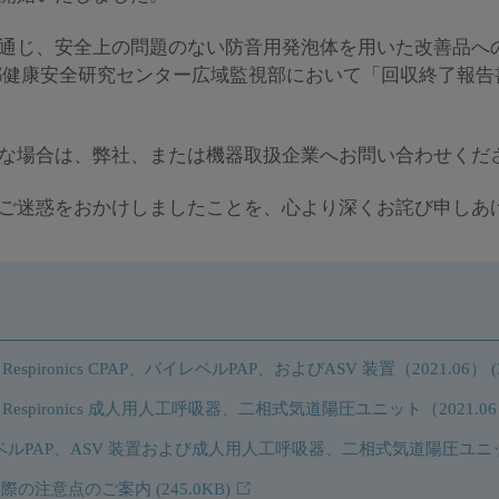
通じ、安全上の問題のない防音用発泡体を用いた改善品へ
東京都健康安全研究センター広域監視部において「回収終了報
な場合は、弊社、または機器取扱企業へお問い合わせくだ
ご迷惑をおかけしましたことを、心より深くお詫び申しあ
espironics CPAP、バイレベルPAP、およびASV 装置（2021.06）
 Respironics 成人用人工呼吸器、二相式気道陽圧ユニット（2021.0
ルPAP、ASV 装置および成人用人工呼吸器、二相式気道陽圧ユニット
く際の注意点のご案内
(245.0KB)