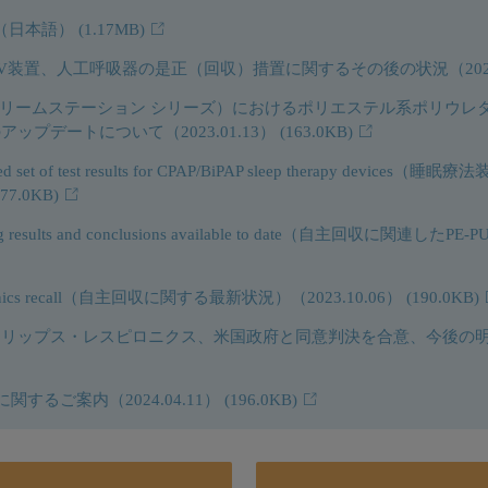
cians（日本語）
(1.17MB)
V装置、人工呼吸器の是正（回収）措置に関するその後の状況（2022.
（ドリームステーション シリーズ）におけるポリエステル系ポリウレタ
プデートについて（2023.01.13）
(163.0KB)
mpleted set of test results for CPAP/BiPAP sleep therapy dev
177.0KB)
R testing results and conclusions available to date（⾃主回収
 Respironics recall（⾃主回収に関する最新状況）（2023.10.06）
(190.0KB)
ップス・レスピロニクス、米国政府と同意判決を合意、今後の明確な道
結に関するご案内（2024.04.11）
(196.0KB)