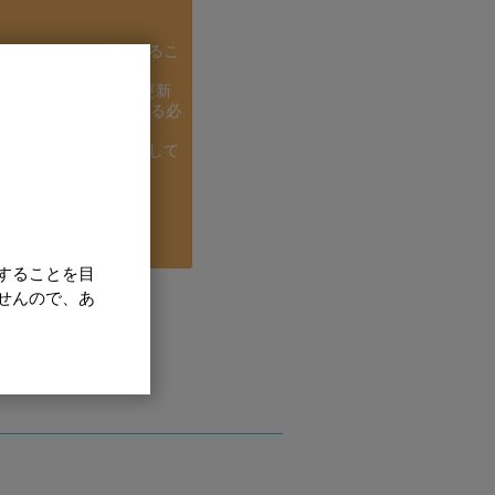
のコンテンツを表示するこ
せん。
は、クッキーの設定を更新
ス クッキーを受け入れる必
ます。
には、ここをクリックして
い。
いします。
することを目
せんので、あ
t the remendiated
て