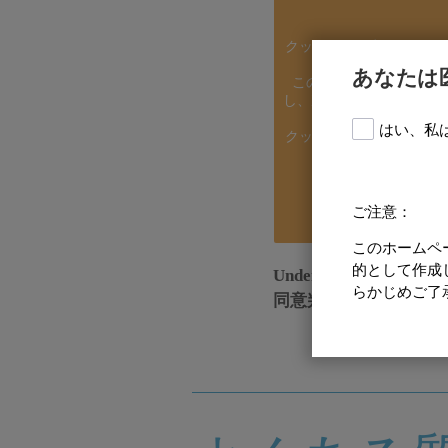
クッキーの同意がない限
とは
あなたは
このコンテンツを表示す
し、次のタイプのパフォー
要が
はい、私
クッキー設定を表示、変
く
よろしく
ご注意：
このホームペ
的として作成
Understanding the cons
らかじめご了
同意判決（consent de