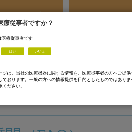
り、このコンテンツを表示するこ
クッキーの同意がない限り、こ
できません。
とはできま
医療従事者ですか？
るには、クッキーの設定を更新
このコンテンツを表示するに
マンス クッキーを受け入れる必
し、次のタイプのパフォーマン
あります。
要があり
は医療従事者です
更するには、ここをクリックして
クッキー設定を表示、変更する
ださい。
くださ
お願いします。
よろしくお願
はい
いいえ
ージは、当社の医療機器に関する情報を、医療従事者の方へご提供
しております。一般の方への情報提供を目的としたものではありま
ent decree
What you need to know abou
承ください。
cree）について
devices
是正措置された機器につい