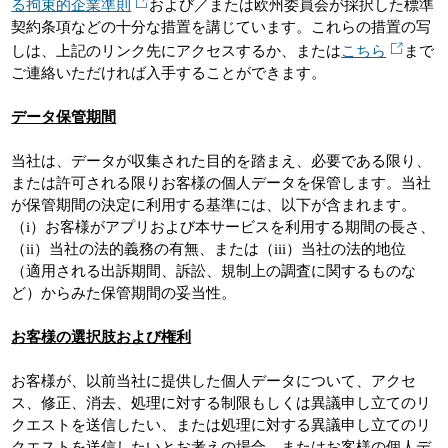
る拘束的企業準則
および／または欧州委員会が採択した標準
契約条項などの十分な措置を講じています。これらの措置の写
しは、上記のリンク先にアクセスするか、または
こちら
まで
ご連絡いただければ入手することができます。
データ保管期間
当社は、データが収集された目的を踏まえ、必要である限り、
または許可される限りお客様の個人データを保管します。当社
が保管期間の決定に利用する基準には、以下が含まれます。
（i）お客様がアプリおよび本サービスを利用する期間の長さ、
（ii）当社の法的義務の有無、または（iii）当社の法的地位
（適用される出訴期間、訴訟、規制上の調査に関するものな
ど）からみた保管期間の妥当性。
お客様の選択肢および権利
お客様が、以前当社に提供した個人データについて、アクセ
ス、修正、消去、処理に対する制限もしくは異議申し立てのリ
クエストを送信したい、または処理に対する異議申し立てのリ
クエストを送信したいとお考えの場合、またはお客様の個人デ