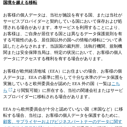
国境を越える移転
お客様の個人データは、当社が施設を有する国、または当社が
サービスプロバイダーと契約している国において保存および処
理される場合があります。本サービスを利用することにより、
お客様は、ご自身が居住する国とは異なるデータ保護規則を有
する可能性のある、居住国以外の国への情報の移転について承
認したとみなされます。当該国の裁判所、法執行機関、規制機
関または安全保障当局は、特定の状況において、お客様の個人
データにアクセスする権利を有する場合があります。
お客様が欧州経済地域（EEA）にお住まいの場合、お客様の個
人データは、EEA の基準に照らして十分な水準のデータ保護を
実施していると欧州委員会が認めた EEA 外の国（一覧は
こち
ら
より閲覧可能）に所在する、当社の関連会社またはサービ
スプロバイダーに移転される場合があります。
EEA から欧州委員会が十分と認めていない国（米国など）に移
転する場合、当社は、お客様の個人データを保護するために、
顧客、サプライヤーおよびビジネスパートナーのデータに関す