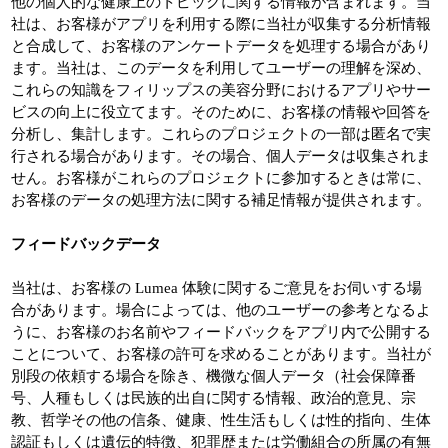
他の個人的な健康上のトピックに関する情報が含まれます。当
社は、お客様がアプリを利用する際に当社が収集する分析情報
と合成して、お客様のアンケートデータを処理する場合があり
ます。当社は、このデータを利用してユーザーの理解を深め、
これらの知識をフィリップスの美容分野におけるアプリやサー
ビスの向上に役立てます。そのために、お客様の情報や回答を
分析し、集計します。これらのプロジェクトの一部は匿名で実
行される場合があります。その場合、個人データは収集されま
せん。お客様がこれらのプロジェクトに参加するときは常に、
お客様のデータの処理方法に関する補足情報が提供されます。
フィードバックデータ
当社は、お客様の Lumea 体験に関するご意見をお伺いする場
合があります。場合によっては、他のユーザーの参考となるよ
うに、お客様のお名前やフィードバックをアプリ内で公開する
ことについて、お客様の許可を求めることがあります。当社が
別段の依頼する場合を除き、機微な個人データ（社会保障番
号、人種もしくは民族的出自に関する情報、政治的意見、宗
教、哲学その他の信条、健康、性生活もしくは性的指向、生体
認証もしくは遺伝的特徴、犯罪歴または労働組合の所属の有無