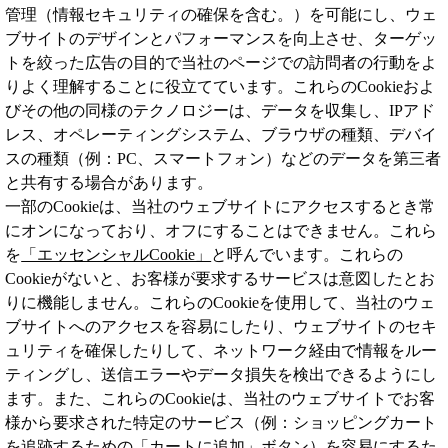
管理（情報セキュリティの確保を含む。）を可能にし、ウェ
ブサイトのデザインとパフォーマンスを向上させ、ターゲッ
トを絞った広告の目的で当社のページでの訪問者の行動をよ
りよく理解することに役立てています。これらのCookieおよ
びその他の同様のテクノロジーは、データを収集し、IPアド
レス、オペレーティングシステム、ブラウザの種類、デバイ
スの種類（例：PC、スマートフォン）などのデータを第三者
と共有する場合があります。
一部のCookieは、当社のウェブサイトにアクセスするとき常
にオンになっており、オフにすることはできません。これら
を
「エッセンシャルCookie」
と呼んでいます。これらの
Cookieがないと、お客様が要求するサービスは意図したとお
りに機能しません。これらのCookieを使用して、当社のウェ
ブサイトへのアクセスを容易にしたり、ウェブサイトのセキ
ュリティを確保したりして、ネットワーク経由で情報をルー
ティングし、送信エラーやデータ損失を検出できるようにし
ます。また、これらのCookieは、当社のウェブサイトでお客
様から要求された特定のサービス（例：ショッピングカート
を追跡するための「カートに追加」ボタン）を容易にするた