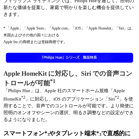
フィリップス ライティングでは、Philips Hueを通じて、照明の
新たな価値を提案し、家庭で明かりを楽しむ機会を提供してい
きます。
* 「Apple」「Apple Store」「Apple.com」「iOS」「Apple Homekit」「Siri」は、
米国およびその他の国々における
Apple Inc.の商標または登録商標です。
Apple HomeKit に対応し、Siri での音声コン
*1
トロールが可能
「Philips Hue」は、Apple 社のスマートホーム規格「Apple
*2
*2
HomeKit
」に対応し、iOS のアプリケーション「Siri
」を使
用することで、音声でのコントロールが可能です。より簡便に
照明のオンオフやシーンの選択、明るさ調整などの設定ができ
るようになりました。
スマートフォン*
やタブレット端末*
で直感的に
3
3