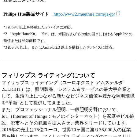
Philips Hue
製品サイト
http://www2.meethue.com/ja-jp/
*1 iOS9.0 以上を搭載したデバイスに対応。
*2 「Apple HomeKit」「Siri」は、米国およびその他の国々におけるApple Inc.の
商標または登録商標です。
*3 iOS 8.0 以上、またはAndroid 2.3 以上を搭載したデバイスに対応。
フィリップス
ライティングについて
フィリップス ライティング（ユーロネクスト アムステルダ
ム:LIGHT）は、照明製品、システム＆サービスの最大手企業と
して、生活向上につながる新たなビジネス価値や豊かな照明環境
を“革新”として提供してきました。
また、プロフェッショナル照明、一般照明分野において、
IoT（Internet of Things：モノのインターネット）を家庭やビル施
設、都市へとその範囲を拡大させ、業界をリードしています。
2015年の売上は75億ユーロ、世界70ヶ国に渡り36,000人の従業
員を擁しています。フィリップス ライティングのニュースリリ