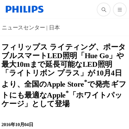
ニュースセンター | 日本
フィリップス ライティング、ポータ
ブルスマート
LED
照明「
Hue Go
」や
最大
10m
まで延長可能な
LED
照明
「ライトリボン プラス」が
10
月
4
日
*
より、全国の
Apple Store
で発売
ギフ
*
トにも最適な
Apple
「ホワイトパッ
ケージ」として登場
2016年10月04日