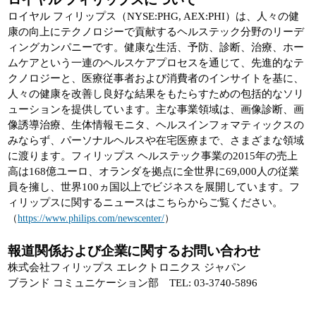
ロイヤル フィリップス（NYSE:PHG, AEX:PHI）は、人々の健
康の向上にテクノロジーで貢献するヘルステック分野のリーデ
ィングカンパニーです。健康な生活、予防、診断、治療、ホー
ムケアという一連のヘルスケアプロセスを通じて、先進的なテ
クノロジーと、医療従事者および消費者のインサイトを基に、
人々の健康を改善し良好な結果をもたらすための包括的なソリ
ューションを提供しています。主な事業領域は、画像診断、画
像誘導治療、生体情報モニタ、ヘルスインフォマティックスの
みならず、パーソナルヘルスや在宅医療まで、さまざまな領域
に渡ります。フィリップス ヘルステック事業の2015年の売上
高は168億ユーロ、オランダを拠点に全世界に69,000人の従業
員を擁し、世界100ヵ国以上でビジネスを展開しています。フ
ィリップスに関するニュースはこちらからご覧ください。
（
https://www.philips.com/newscenter/
）
報道関係および企業に関するお問い合わせ
株式会社フィリップス エレクトロニクス ジャパン
ブランド コミュニケーション部 TEL: 03-3740-5896