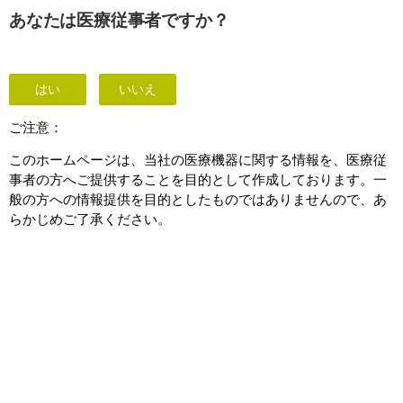
This page is also available in
United States (English)
あなたは医療従事者ですか？
はい
いいえ
Upgrades and Conversions
ご注意：
このホームページは、当社の医療機器に関する情報を、医療従
事者の方へご提供することを目的として作成しております。一
般の方への情報提供を目的としたものではありませんので、あ
らかじめご了承ください。
確信をもって将来へ向かう