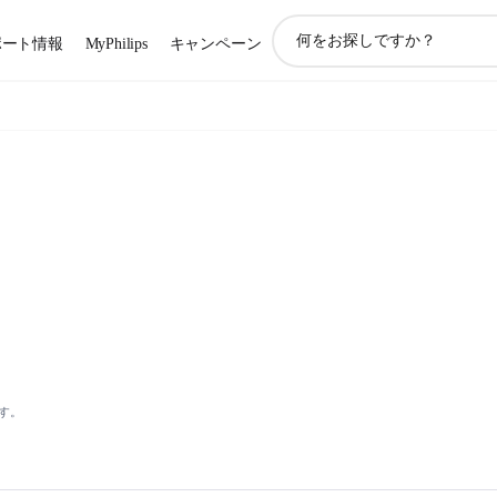
ア
ポート情報
MyPhilips
キャンペーン
イ
コ
ン
サ
ポ
ー
ト
検
索
す。