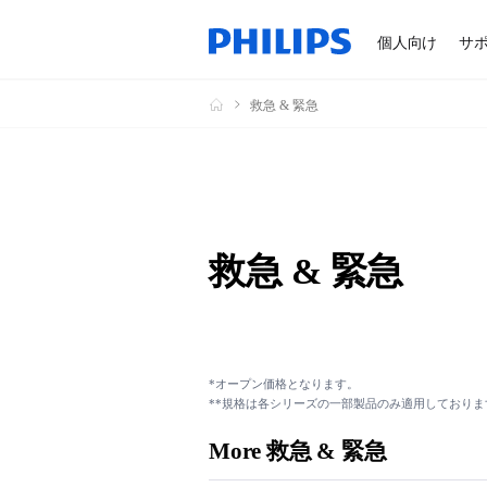
個人向け
サ
救急 & 緊急
救急 & 緊急
*オープン価格となります。
**規格は各シリーズの一部製品のみ適用しておりま
More 救急 & 緊急