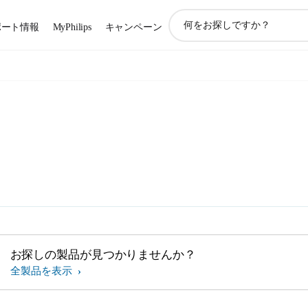
ア
ポート情報
MyPhilips
キャンペーン
イ
コ
ン
サ
ポ
ー
ト
検
索
お探しの製品が見つかりませんか？
全製品を表示