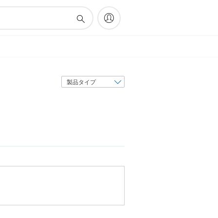
表
示
順
序