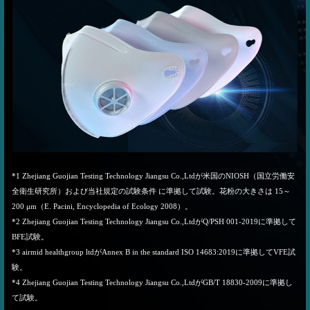
*1 Zhejiang Guojian Testing Technology Jiangsu Co.,Ltdが米国のNIOSH（国立労働安
全衛生研究所）および当社規定の試験条件 に準拠して試験。花粉の大きさは 15～
200 μm（E. Pacini, Encyclopedia of Ecology 2008）。
*2 Zhejiang Guojian Testing Technology Jiangsu Co.,LtdがQ/PSH 001-2019に準拠して
BFE試験。
*3 airmid healthgroup ltdがAnnex B in the standard ISO 14683:2019に準拠してVFE試
験。
*4 Zhejiang Guojian Testing Technology Jiangsu Co.,LtdがGB/T 18830-2009に準拠し
て試験。