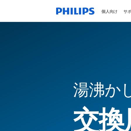
個人向け
サ
湯沸か
交換