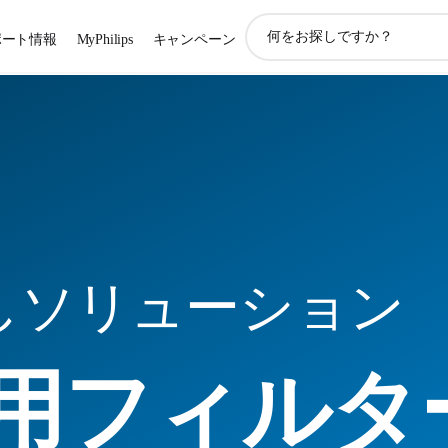
ア
ポート情報
MyPhilips
キャンペーン
イ
コ
ン
サ
ポ
ー
ト
検
索
しソリューション
用フィルタ