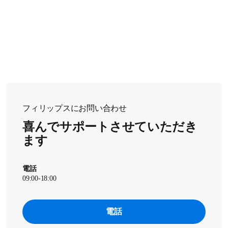
スノアリングリリーフバンドのストラップは、
洗濯表示に
ーニングしないでください。
従って洗濯機で洗うことができます。ストラップを洗濯機に
入れる前に、必ずストラップからセンサーを取り外してくだ
さい。
洗濯機で洗う際は、スノアリングリリーフバンドや他の
衣類の損傷を防ぐために、目の細かい洗濯ネットかファ
スナーやひもで閉じることのできる枕カバーに入れてく
ださい。30 °C 以下のお湯でやさしく洗濯してください。
スノアリングリリーフバンドは、平らな場所において乾かし
フィリップスにお問い合わせ
てください。ストラップで吊るして乾かすと、ストラップが
喜んでサポートさせていただき
伸びてしまい、伸縮性が失われる原因となります。洗濯後も
適切なフィット感を維持するために、平らにして乾かしてく
ます
乾燥機を使用したり、アイロンをかけたりしな
ださい。
いでください。
電話
09:00-18:00
電話