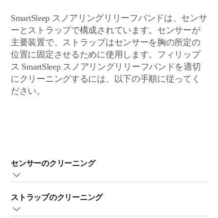
SmartSleep スノアリングリリーフバンドは、センサ
ーとストラップで構成されています。センサーが
主要装置で、ストラップはセンサーを胸の所定の
位置に固定させるために使用します。フィリップ
ス SmartSleep スノアリングリリーフバンドを適切
にクリーニングするには、以下の手順に従ってく
ださい。
センサーのクリーニング
必要に応じて、使用後に乾いた布でセンサーを拭いてくださ
ストラップのクリーニング
い。センサーを水に浸したり、水洗いしたりしないでくださ
い。研磨剤入り洗浄剤や（刺激性の）液体でセンサーをクリ