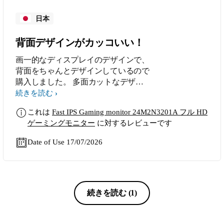
日本
背面デザインがカッコいい！
画一的なディスプレイのデザインで、
背面をちゃんとデザインしているので
購入しました。 多面カットなデザイ
ンで無地なので、インテリアに溶け込
続きを読む
ませやすいです。
これは
Fast IPS Gaming monitor 24M2N3201A フル HD
ゲーミングモニター
に対するレビューです
Date of Use 17/07/2026
続きを読む
(1)