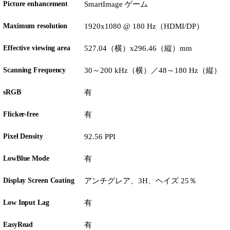
Picture enhancement
SmartImage ゲーム
Maximum resolution
1920x1080 @ 180 Hz（HDMI/DP）
Effective viewing area
527.04（横）x296.46（縦）mm
Scanning Frequency
30～200 kHz（横）／48～180 Hz（縦）
sRGB
有
Flicker-free
有
Pixel Density
92.56 PPI
LowBlue Mode
有
Display Screen Coating
アンチグレア、3H、ヘイズ 25％
Low Input Lag
有
EasyRead
有