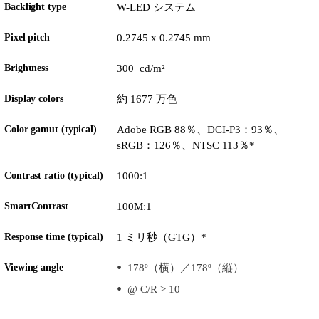
Backlight type
W-LED システム
Pixel pitch
0.2745 x 0.2745 mm
Brightness
300 cd/m²
Display colors
約 1677 万色
Color gamut (typical)
Adobe RGB 88％、DCI-P3：93％、
sRGB：126％、NTSC 113％*
Contrast ratio (typical)
1000:1
SmartContrast
100M:1
Response time (typical)
1 ミリ秒（GTG）*
Viewing angle
178º（横）／178º（縦）
@ C/R > 10