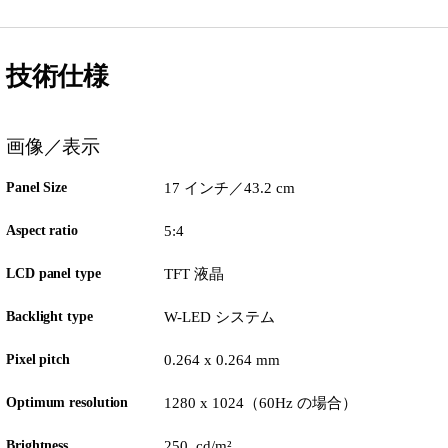
技術仕様
画像／表示
Panel Size
17 インチ／43.2 cm
Aspect ratio
5:4
LCD panel type
TFT 液晶
Backlight type
W-LED システム
Pixel pitch
0.264 x 0.264 mm
Optimum resolution
1280 x 1024（60Hz の場合）
Brightness
250 cd/m²