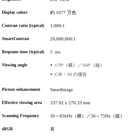
Display colors
約 1677 万色
Contrast ratio (typical)
1,000:1
SmartContrast
20,000,000:1
Response time (typical)
5 ms
Viewing angle
170º（横）／160º（縦）
C/R > 10 の場合
Picture enhancement
SmartImage
Effective viewing area
337.92 x 270.33 mm
Scanning Frequency
30～83kHz（横）／56～75Hz（縦）
sRGB
有